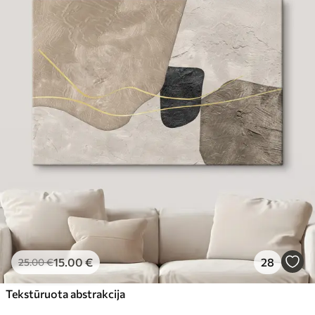
15
.00
€
28
25
.00
€
Tekstūruota abstrakcija