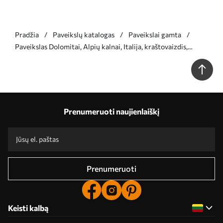
Pradžia
Paveikslų katalogas
Paveikslai gamta
Paveikslas Dolomitai, Alpių kalnai, Italija, kraštovaizdis,
akvarelės stilius Nr s44601
Prenumeruoti naujienlaiškį
Prenumeruoti
Keisti kalbą