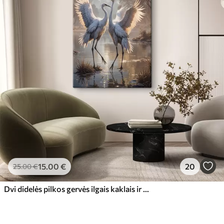
15
.00
€
20
25
.00
€
Dvi didelės pilkos gervės ilgais kaklais ir išskleistais sparnais stovi ūkanotame ežere, apsuptame medžių