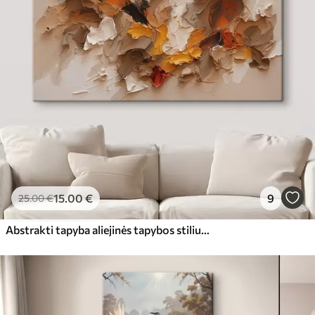
15
.00
€
9
25
.00
€
Abstrakti tapyba aliejinės tapybos stiliumi