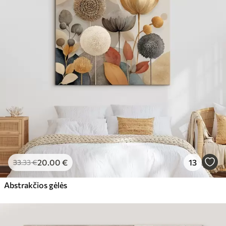
20
.00
€
13
33
.33
€
Abstrakčios gėlės