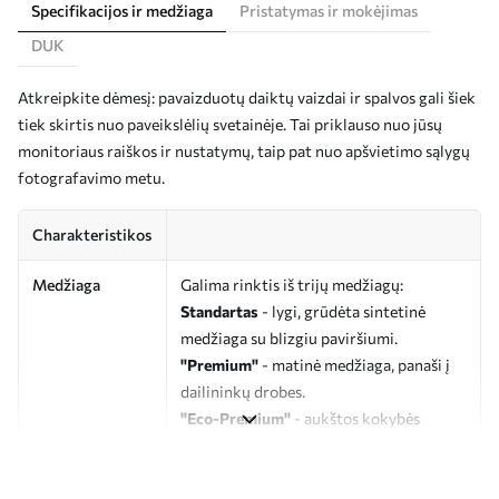
Specifikacijos ir medžiaga
Pristatymas ir mokėjimas
DUK
Atkreipkite dėmesį: pavaizduotų daiktų vaizdai ir spalvos gali šiek
tiek skirtis nuo paveikslėlių svetainėje. Tai priklauso nuo jūsų
monitoriaus raiškos ir nustatymų, taip pat nuo apšvietimo sąlygų
fotografavimo metu.
Charakteristikos
Medžiaga
Galima rinktis iš trijų medžiagų:
Standartas
- lygi, grūdėta sintetinė
medžiaga su blizgiu paviršiumi.
"Premium"
- matinė medžiaga, panaši į
dailininkų drobes.
"Eco-Premium"
- aukštos kokybės
drobė, pagaminta iš 100 % medvilnės.
Autorius
UWALLS