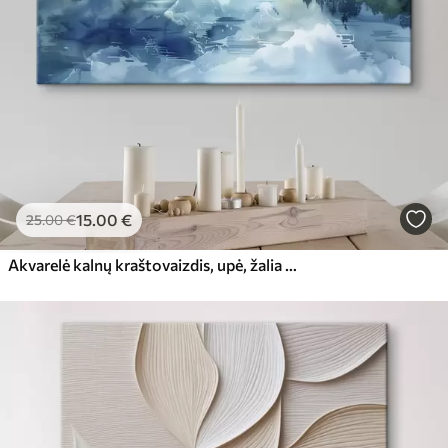
15
.00
€
25
.00
€
Akvarelė kalnų kraštovaizdis, upė, žalia ir mėlyna spalvos