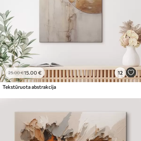
15
.00
€
12
25
.00
€
Tekstūruota abstrakcija