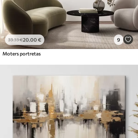
20
.00
€
9
33
.33
€
Moters portretas