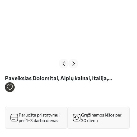
Paveikslas Dolomitai, Alpių kalnai, Italija,
kraštovaizdis, akvarelės stilius Nr s44601
Paruošta pristatymui
Grąžinamos lėšos per
per 1–3 darbo dienas
30 dienų