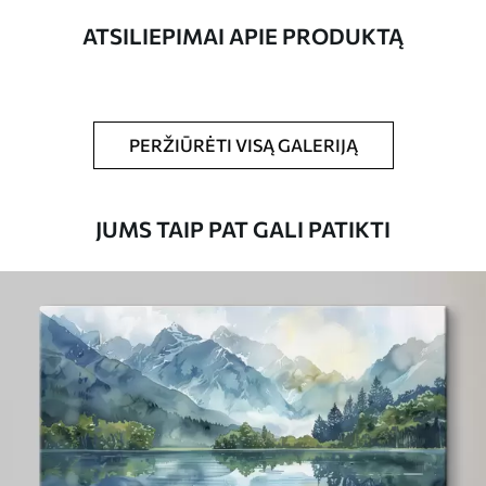
ATSILIEPIMAI APIE PRODUKTĄ
Straipsnio
s44601
numeris
Be to,
Galite padengti laku.
PERŽIŪRĖTI VISĄ GALERIJĄ
Turimos medžiagos
JUMS TAIP PAT GALI PATIKTI
Standartas
Iš
15
.00
€
Premium
Iš
19
.00
€
Eco-Premium
Iš
23
.00
€