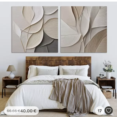
40
.00
€
17
66
.66
€