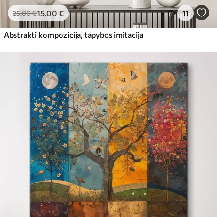
15
.00
€
11
25
.00
€
Abstrakti kompozicija, tapybos imitacija