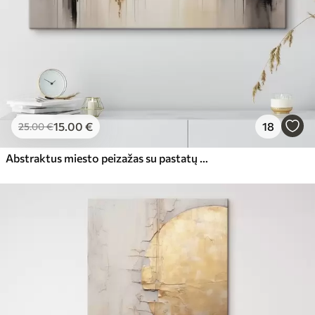
15
.00
€
18
25
.00
€
Abstraktus miesto peizažas su pastatų atspindžiais vandenyje, sukurtas neutraliais tonais su šiltų atspalvių akcentais