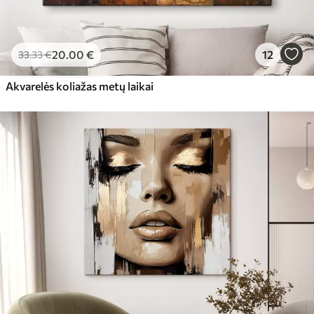
20
.00
€
12
33
.33
€
Akvarelės koliažas metų laikai