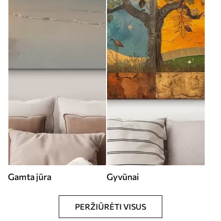
Gamta jūra
Gyvūnai
PERŽIŪRĖTI VISUS