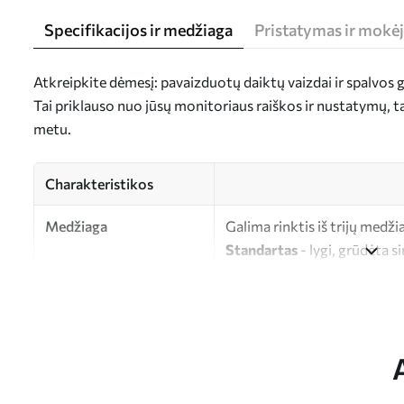
Specifikacijos ir medžiaga
Pristatymas ir mokė
Atkreipkite dėmesį: pavaizduotų daiktų vaizdai ir spalvos gal
Tai priklauso nuo jūsų monitoriaus raiškos ir nustatymų, 
metu.
Charakteristikos
Medžiaga
Galima rinktis iš trijų medži
Standartas
- lygi, grūdėta s
"Premium"
- matinė medžiag
"Eco-Premium"
- aukštos k
Autorius
UWALLS
Straipsnio numeris
s39716