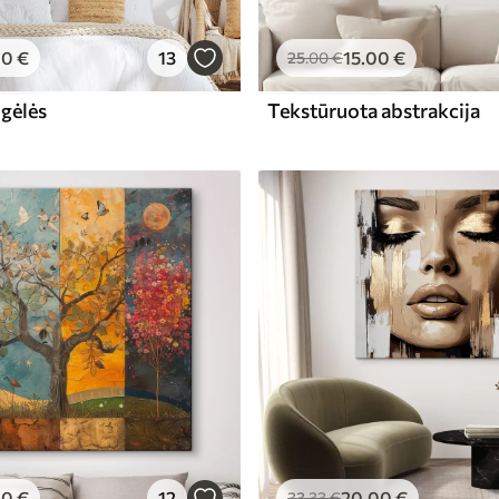
00
€
13
15
.00
€
25
.00
€
 gėlės
Tekstūruota abstrakcija
00
€
12
20
.00
€
33
.33
€