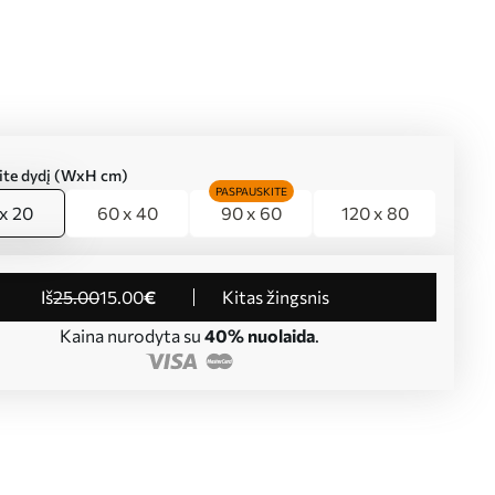
kite dydį (WxH cm)
PASPAUSKITE
x 20
60 x 40
90 x 60
120 x 80
iš
25
.00
15
.00
€
Kitas žingsnis
Kaina nurodyta su
40% nuolaida
.