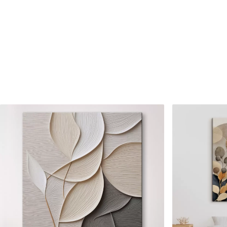
Be to,
Galite padengti laku.
Turimos medžiagos
Standartas
Premium
Iš
15
.00
€
Iš
19
.00
€