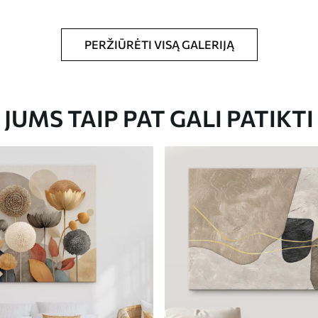
PERŽIŪRĖTI VISĄ GALERIJĄ
Eco-Premium
JUMS TAIP PAT GALI PATIKTI
Iš
23
.00
€