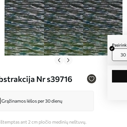
Pasirin
30 
bstrakcija Nr s39716
Grąžinamos lėšos per 30 dienų
s ištemptas ant 2 cm pločio medinių neštuvų.