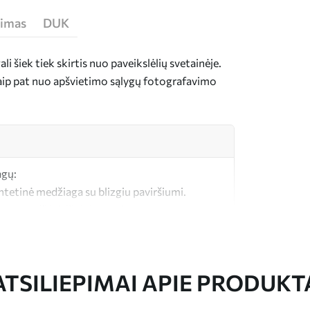
jimas
DUK
i šiek tiek skirtis nuo paveikslėlių svetainėje.
taip pat nuo apšvietimo sąlygų fotografavimo
agų:
intetinė medžiaga su blizgiu paviršiumi.
a, panaši į dailininkų drobes.
okybės drobė, pagaminta iš 100 % medvilnės.
ATSILIEPIMAI APIE PRODUKT