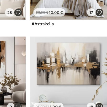
28
40
.00
€
17
66
.66
€
Abstrakcija
9
15
.00
€
18
25
.00
€