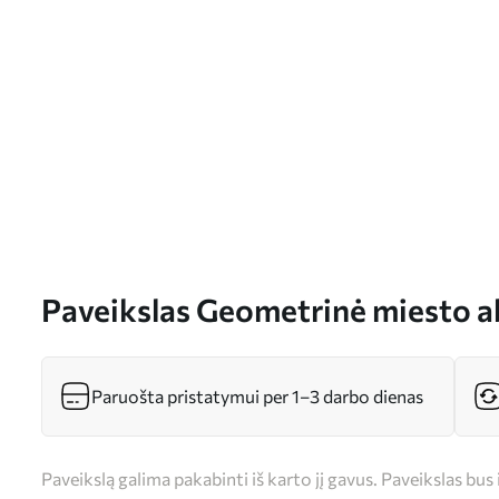
Paveikslas Geometrinė miesto a
Paruošta pristatymui per 1–3 darbo dienas
Paveikslą galima pakabinti iš karto jį gavus. Paveikslas bu