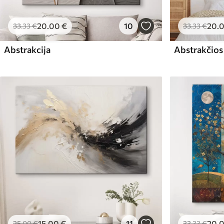
20
.00
€
10
20
.
33
.33
€
33
.33
€
Abstrakcija
Abstrakčios
15
.00
€
11
20
.
25
.00
€
33
.33
€