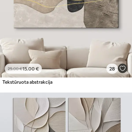
15
.00
€
28
25
.00
€
Tekstūruota abstrakcija