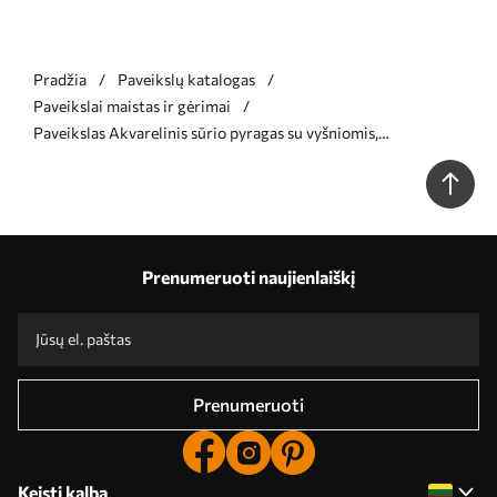
Pradžia
Paveikslų katalogas
Paveikslai maistas ir gėrimai
Paveikslas Akvarelinis sūrio pyragas su vyšniomis,
elegantiškas maisto menas, raudona ir violetinė spalvos Nr
s39700
Prenumeruoti naujienlaiškį
Prenumeruoti
Keisti kalbą