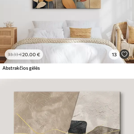
20
.00
€
13
33
.33
€
Abstrakčios gėlės