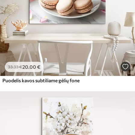
20
.00
€
33
.33
€
Puodelis kavos subtiliame gėlių fone