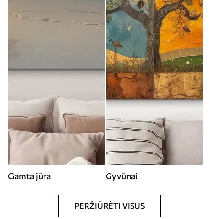
Gamta jūra
Gyvūnai
PERŽIŪRĖTI VISUS