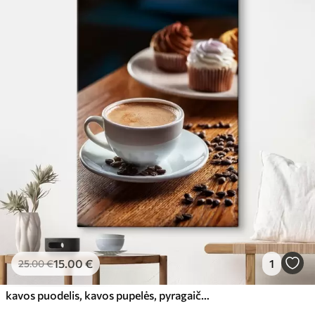
15
.00
€
1
25
.00
€
kavos puodelis, kavos pupelės, pyragaičiai, natiurmortas