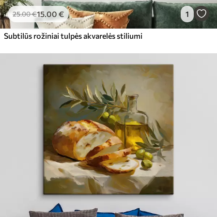
15
.00
€
1
25
.00
€
Subtilūs rožiniai tulpės akvarelės stiliumi