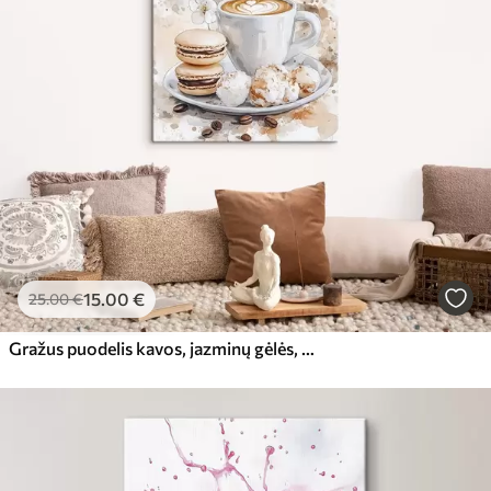
15
.00
€
25
.00
€
Gražus puodelis kavos, jazminų gėlės, makaronai, švelnios akvarelės spalvos