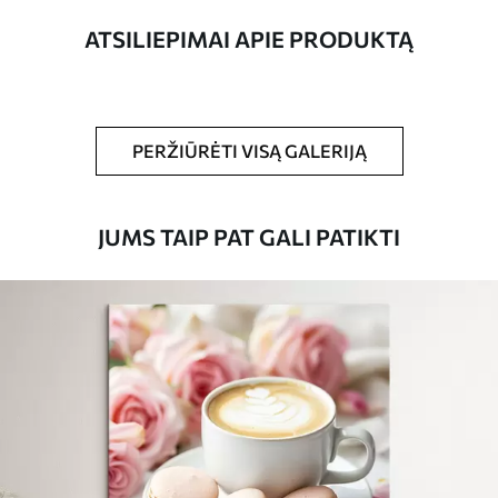
ATSILIEPIMAI APIE PRODUKTĄ
Straipsnio
s39700
numeris
Be to,
Galite padengti laku.
PERŽIŪRĖTI VISĄ GALERIJĄ
Turimos medžiagos
JUMS TAIP PAT GALI PATIKTI
Standartas
Iš
15
.00
€
Premium
Iš
19
.00
€
Eco-Premium
Iš
23
.00
€