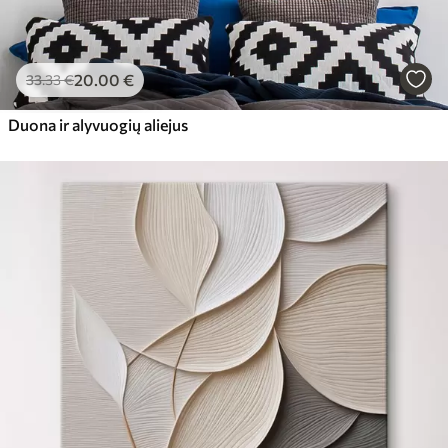
20
.00
€
33
.33
€
Duona ir alyvuogių aliejus