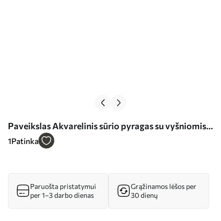
Paveikslas Akvarelinis sūrio pyragas su vyšniomis,
elegantiškas maisto menas, raudona ir violetinė
1
Patinka
spalvos Nr s39700
Paruošta pristatymui
Grąžinamos lėšos per
per 1–3 darbo dienas
30 dienų