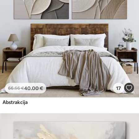
40
.00
€
17
66
.66
€
Abstrakcija