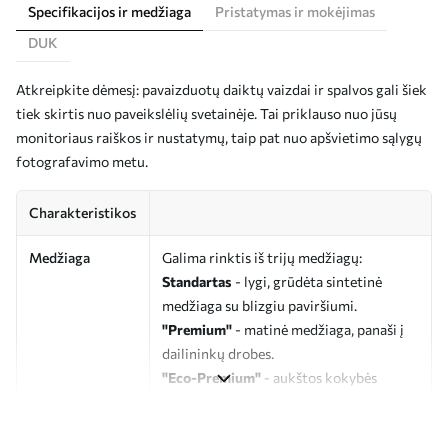
Specifikacijos ir medžiaga
Pristatymas ir mokėjimas
DUK
Atkreipkite dėmesį: pavaizduotų daiktų vaizdai ir spalvos gali šiek
tiek skirtis nuo paveikslėlių svetainėje. Tai priklauso nuo jūsų
monitoriaus raiškos ir nustatymų, taip pat nuo apšvietimo sąlygų
fotografavimo metu.
Charakteristikos
Medžiaga
Galima rinktis iš trijų medžiagų:
Standartas
- lygi, grūdėta sintetinė
medžiaga su blizgiu paviršiumi.
"Premium"
- matinė medžiaga, panaši į
dailininkų drobes.
"Eco-Premium"
- aukštos kokybės
drobė, pagaminta iš 100 % medvilnės.
Autorius
UWALLS