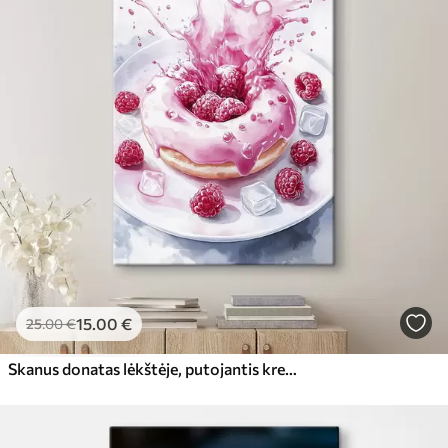
15
.00
€
25
.00
€
Skanus donatas lėkštėje, putojantis kremas, avietės, ledas