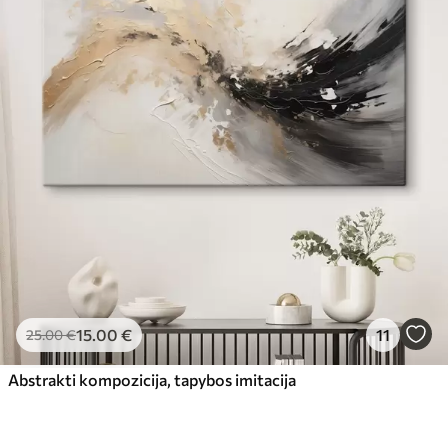
15
.00
€
11
25
.00
€
Abstrakti kompozicija, tapybos imitacija