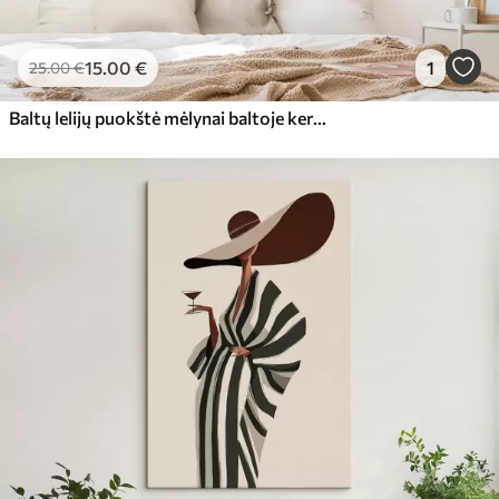
15
.00
€
1
25
.00
€
Baltų lelijų puokštė mėlynai baltoje keraminėje vazoje mėlyname fone aliejinė tapyba natiurmortas