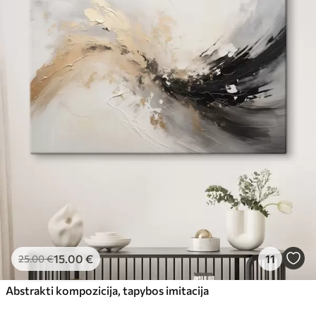
15
.00
€
11
25
.00
€
Abstrakti kompozicija, tapybos imitacija