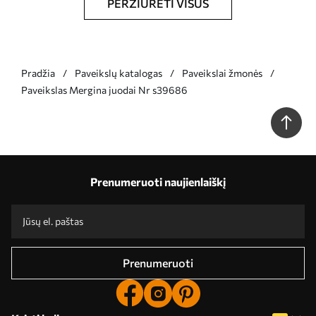
PERŽIŪRĖTI VISUS
Pradžia
Paveikslų katalogas
Paveikslai žmonės
Paveikslas Mergina juodai Nr s39686
Prenumeruoti naujienlaiškį
Prenumeruoti