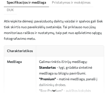
Specifikacijos ir medžiaga
Pristatymas ir mokėjimas
DUK
Atkreipkite dėmesį: pavaizduotų daiktų vaizdai ir spalvos gali šiek
tiek skirtis nuo paveikslėlių svetainėje. Tai priklauso nuo jūsų
monitoriaus raiškos ir nustatymų, taip pat nuo apšvietimo sąlygų
fotografavimo metu.
Charakteristikos
Medžiaga
Galima rinktis iš trijų medžiagų:
Standartas
- lygi, grūdėta sintetinė
medžiaga su blizgiu paviršiumi.
"Premium"
- matinė medžiaga, panaši į
dailininkų drobes.
"Eco-Premium"
- aukštos kokybės
drobė, pagaminta iš 100 % medvilnės.
Autorius
UWALLS