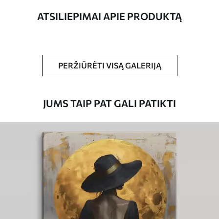
ATSILIEPIMAI APIE PRODUKTĄ
Straipsnio
s39686
numeris
Be to,
Galite padengti laku.
PERŽIŪRĖTI VISĄ GALERIJĄ
Turimos medžiagos
JUMS TAIP PAT GALI PATIKTI
Standartas
Iš
20
.00
€
Premium
Iš
25
.00
€
Eco-Premium
Iš
31
.00
€