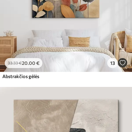
20
.00
€
13
33
.33
€
Abstrakčios gėlės