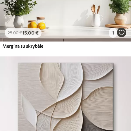
15
.00
€
1
25
.00
€
Mergina su skrybėle