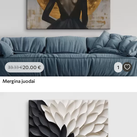
20
.00
€
1
33
.33
€
Mergina juodai