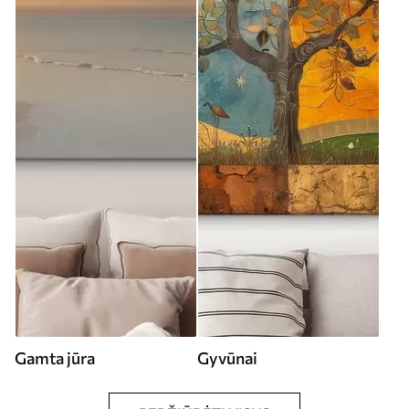
Gamta jūra
Gyvūnai