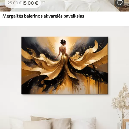
15
.00
€
25
.00
€
Mergaitės balerinos akvarelės paveikslas