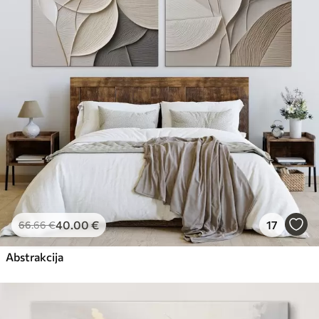
40
.00
€
17
66
.66
€
Abstrakcija