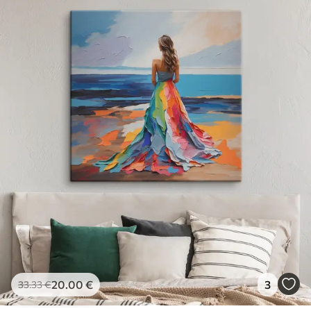
20
.00
€
3
33
.33
€