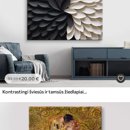
20
.00
€
33
.33
€
Kontrastingi šviesūs ir tamsūs žiedlapiai, sudarantys gėlės formą