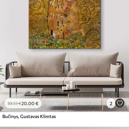
20
.00
€
2
33
.33
€
Bučinys, Gustavas Klimtas