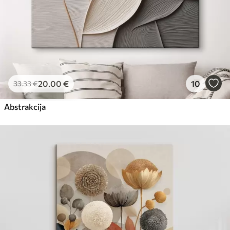
20
.00
€
10
33
.33
€
Abstrakcija