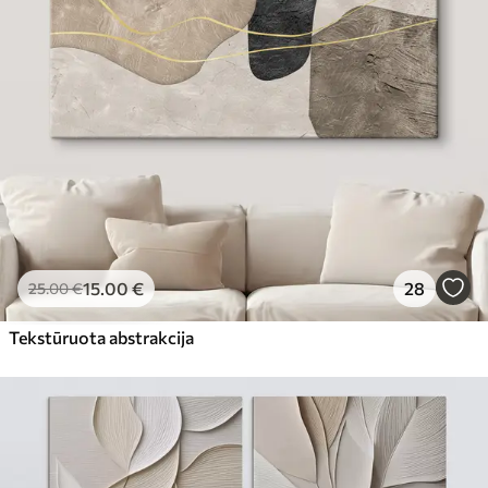
15
.00
€
28
25
.00
€
Tekstūruota abstrakcija