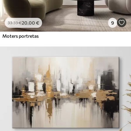
20
.00
€
9
33
.33
€
Moters portretas