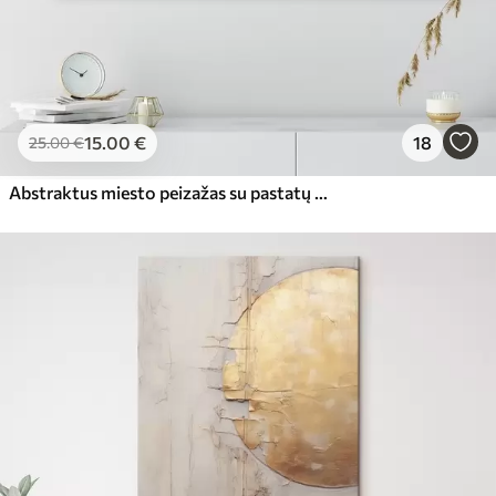
15
.00
€
18
25
.00
€
Abstraktus miesto peizažas su pastatų atspindžiais vandenyje, sukurtas neutraliais tonais su šiltų atspalvių akcentais