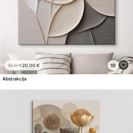
20
.00
€
10
33
.33
€
Abstrakcija