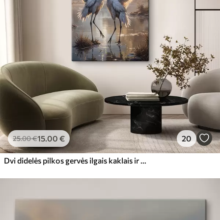
15
.00
€
20
25
.00
€
Dvi didelės pilkos gervės ilgais kaklais ir išskleistais sparnais stovi ūkanotame ežere, apsuptame medžių