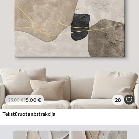
15
.00
€
28
25
.00
€
Tekstūruota abstrakcija