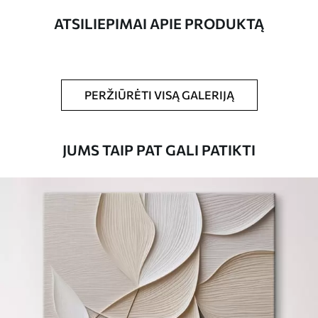
ATSILIEPIMAI APIE PRODUKTĄ
Straipsnio
s39373
numeris
Be to,
Galite padengti laku.
PERŽIŪRĖTI VISĄ GALERIJĄ
Turimos medžiagos
JUMS TAIP PAT GALI PATIKTI
Standartas
Iš
15
.00
€
Premium
Iš
19
.00
€
Eco-Premium
Iš
23
.00
€