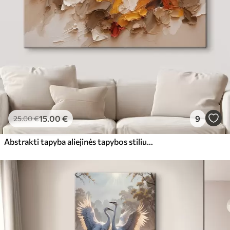
15
.00
€
9
25
.00
€
Abstrakti tapyba aliejinės tapybos stiliumi