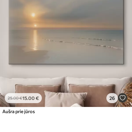
15
.00
€
26
25
.00
€
Aušra prie jūros