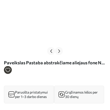
Paveikslas Pastaba abstrakčiame aliejaus fone Nr
s39373
Paruošta pristatymui
Grąžinamos lėšos per
per 1–3 darbo dienas
30 dienų