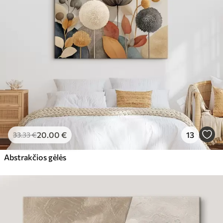
20
.00
€
13
33
.33
€
Abstrakčios gėlės