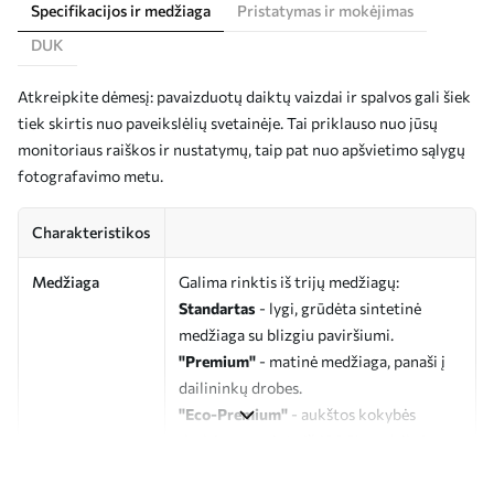
Specifikacijos ir medžiaga
Pristatymas ir mokėjimas
DUK
Atkreipkite dėmesį: pavaizduotų daiktų vaizdai ir spalvos gali šiek
tiek skirtis nuo paveikslėlių svetainėje. Tai priklauso nuo jūsų
monitoriaus raiškos ir nustatymų, taip pat nuo apšvietimo sąlygų
fotografavimo metu.
Charakteristikos
Medžiaga
Galima rinktis iš trijų medžiagų:
Standartas
- lygi, grūdėta sintetinė
medžiaga su blizgiu paviršiumi.
"Premium"
- matinė medžiaga, panaši į
dailininkų drobes.
"Eco-Premium"
- aukštos kokybės
drobė, pagaminta iš 100 % medvilnės.
Autorius
UWALLS