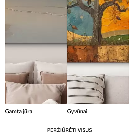
Gamta jūra
Gyvūnai
PERŽIŪRĖTI VISUS