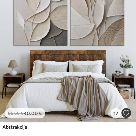
40
.00
€
17
66
.66
€
Abstrakcija