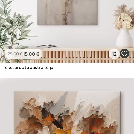
15
.00
€
12
25
.00
€
Tekstūruota abstrakcija