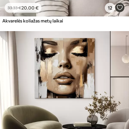
20
.00
€
12
33
.33
€
Akvarelės koliažas metų laikai