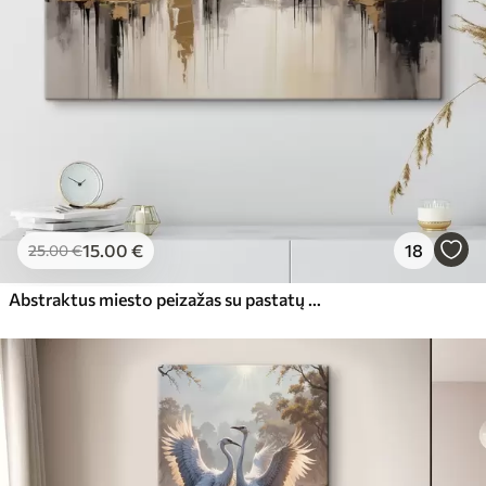
15
.00
€
18
25
.00
€
Abstraktus miesto peizažas su pastatų atspindžiais vandenyje, sukurtas neutraliais tonais su šiltų atspalvių akcentais