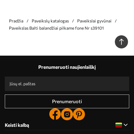
Pradžia
Paveikslų katalogas
Paveikslai gyvūnai
Paveikslas Balti balandžiai pilkame fone Nr s39101
Prenumeruoti naujienlaiškį
Prenumeruoti
Keisti kalbą