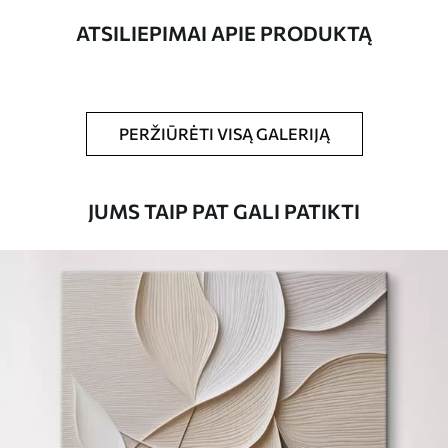
ATSILIEPIMAI APIE PRODUKTĄ
Straipsnio
s39101
numeris
Be to,
Galite padengti laku.
PERŽIŪRĖTI VISĄ GALERIJĄ
Turimos medžiagos
JUMS TAIP PAT GALI PATIKTI
Standartas
Iš
15
.00
€
Premium
Iš
19
.00
€
Eco-Premium
Iš
23
.00
€