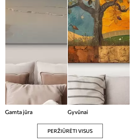
Gamta jūra
Gyvūnai
PERŽIŪRĖTI VISUS