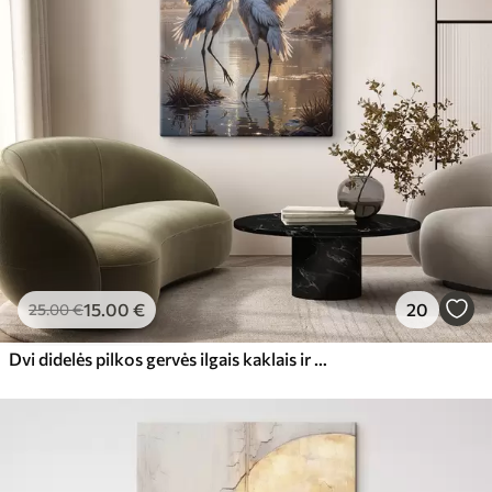
15
.00
€
20
25
.00
€
Dvi didelės pilkos gervės ilgais kaklais ir išskleistais sparnais stovi ūkanotame ežere, apsuptame medžių