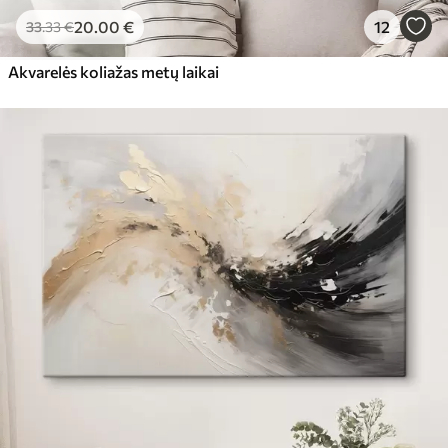
20
.00
€
12
33
.33
€
Akvarelės koliažas metų laikai