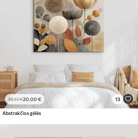
20
.00
€
13
33
.33
€
Abstrakčios gėlės