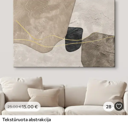
15
.00
€
28
25
.00
€
Tekstūruota abstrakcija