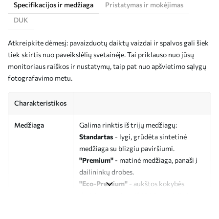
Specifikacijos ir medžiaga
Pristatymas ir mokėjimas
DUK
Atkreipkite dėmesį: pavaizduotų daiktų vaizdai ir spalvos gali šiek
tiek skirtis nuo paveikslėlių svetainėje. Tai priklauso nuo jūsų
monitoriaus raiškos ir nustatymų, taip pat nuo apšvietimo sąlygų
fotografavimo metu.
Charakteristikos
Medžiaga
Galima rinktis iš trijų medžiagų:
Standartas
- lygi, grūdėta sintetinė
medžiaga su blizgiu paviršiumi.
"Premium"
- matinė medžiaga, panaši į
dailininkų drobes.
"Eco-Premium"
- aukštos kokybės
drobė, pagaminta iš 100 % medvilnės.
Autorius
UWALLS