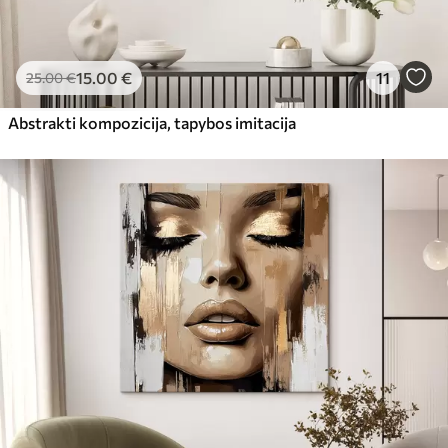
15
.00
€
11
25
.00
€
Abstrakti kompozicija, tapybos imitacija