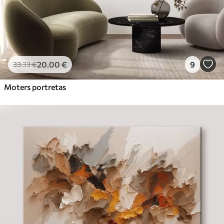
20
.00
€
9
33
.33
€
Moters portretas