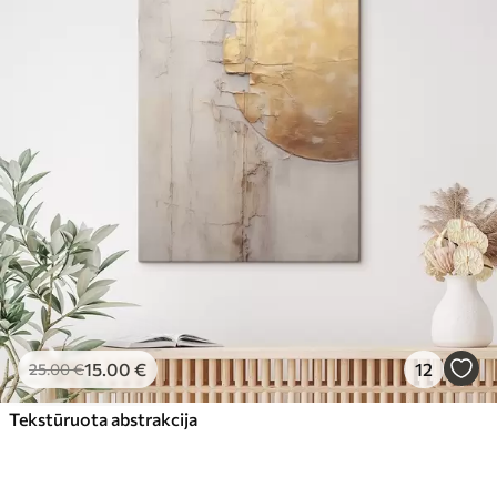
15
.00
€
12
25
.00
€
Tekstūruota abstrakcija