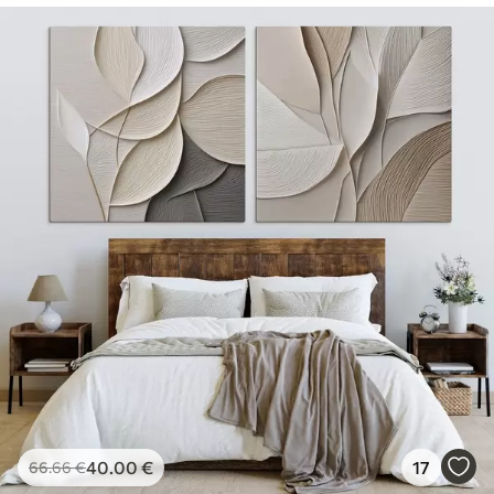
40
.00
€
17
66
.66
€