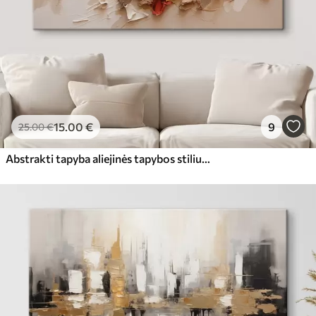
15
.00
€
9
25
.00
€
Abstrakti tapyba aliejinės tapybos stiliumi