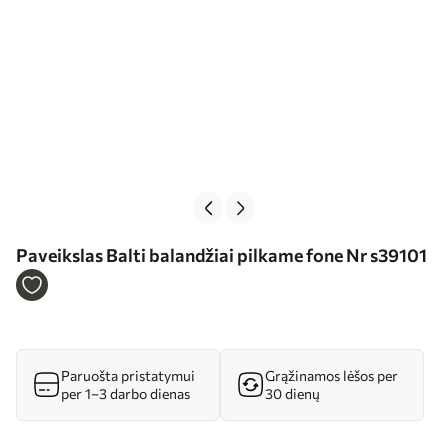
Paveikslas Balti balandžiai pilkame fone Nr s39101
Paruošta pristatymui
Grąžinamos lėšos per
per 1–3 darbo dienas
30 dienų