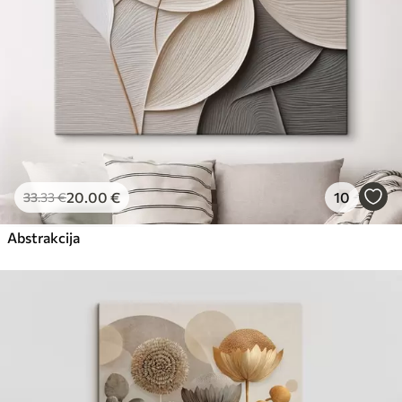
20
.00
€
10
33
.33
€
Abstrakcija