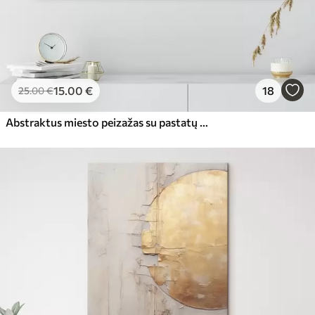
15
.00
€
18
25
.00
€
Abstraktus miesto peizažas su pastatų atspindžiais vandenyje, sukurtas neutraliais tonais su šiltų atspalvių akcentais