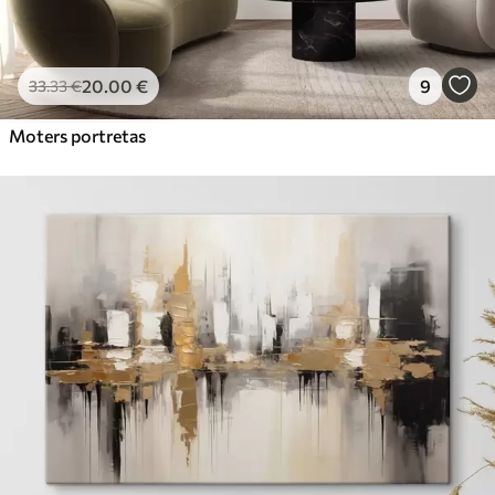
20
.00
€
9
33
.33
€
Moters portretas