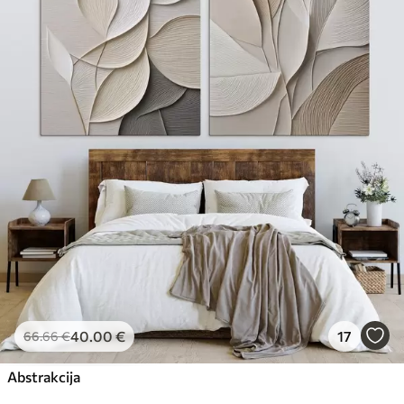
40
.00
€
17
66
.66
€
Abstrakcija