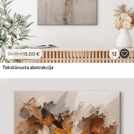
15
.00
€
12
25
.00
€
Tekstūruota abstrakcija