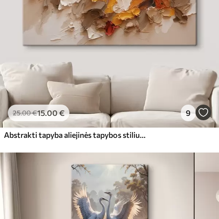
15
.00
€
9
25
.00
€
Abstrakti tapyba aliejinės tapybos stiliumi