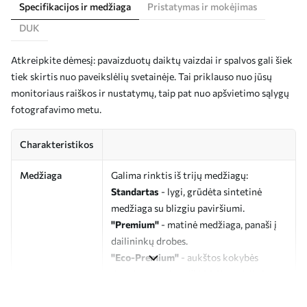
Specifikacijos ir medžiaga
Pristatymas ir mokėjimas
DUK
Atkreipkite dėmesį: pavaizduotų daiktų vaizdai ir spalvos gali šiek
tiek skirtis nuo paveikslėlių svetainėje. Tai priklauso nuo jūsų
monitoriaus raiškos ir nustatymų, taip pat nuo apšvietimo sąlygų
fotografavimo metu.
Charakteristikos
Medžiaga
Galima rinktis iš trijų medžiagų:
Standartas
- lygi, grūdėta sintetinė
medžiaga su blizgiu paviršiumi.
"Premium"
- matinė medžiaga, panaši į
dailininkų drobes.
"Eco-Premium"
- aukštos kokybės
drobė, pagaminta iš 100 % medvilnės.
Autorius
UWALLS