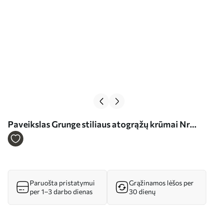
Paveikslas Grunge stiliaus atogrąžų krūmai Nr
s38086
Paruošta pristatymui
Grąžinamos lėšos per
per 1–3 darbo dienas
30 dienų