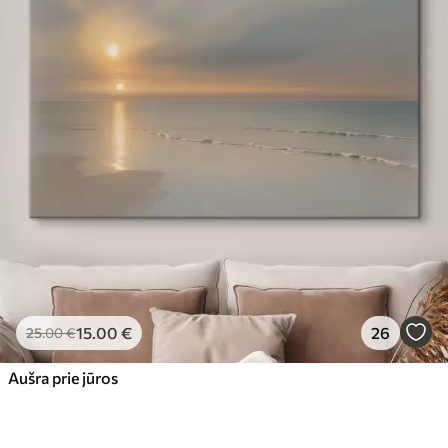
15
.00
€
26
25
.00
€
Aušra prie jūros