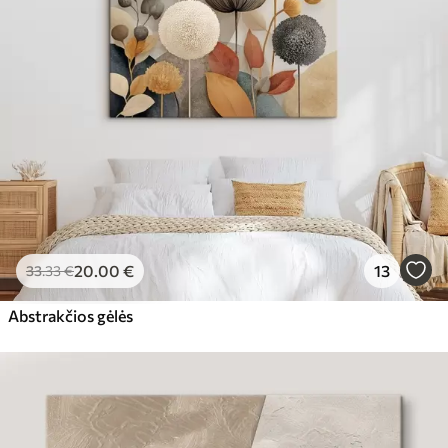
20
.00
€
13
33
.33
€
Abstrakčios gėlės