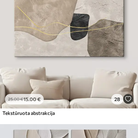
15
.00
€
28
25
.00
€
Tekstūruota abstrakcija