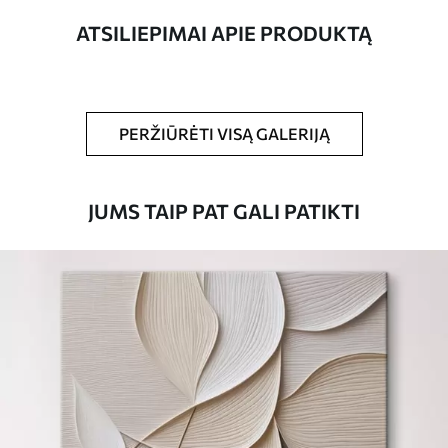
ATSILIEPIMAI APIE PRODUKTĄ
Straipsnio
s38086
numeris
Be to,
Galite padengti laku.
PERŽIŪRĖTI VISĄ GALERIJĄ
Turimos medžiagos
JUMS TAIP PAT GALI PATIKTI
Standartas
Iš
15
.00
€
Premium
Iš
19
.00
€
Eco-Premium
Iš
23
.00
€