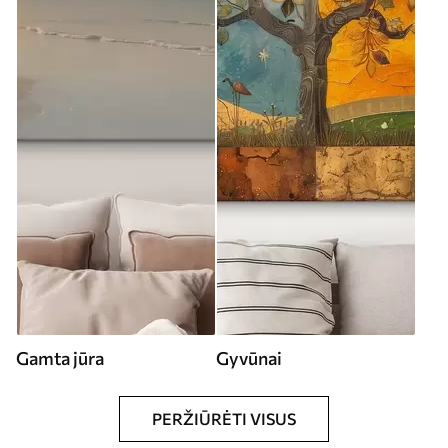
Gamta jūra
Gyvūnai
PERŽIŪRĖTI VISUS