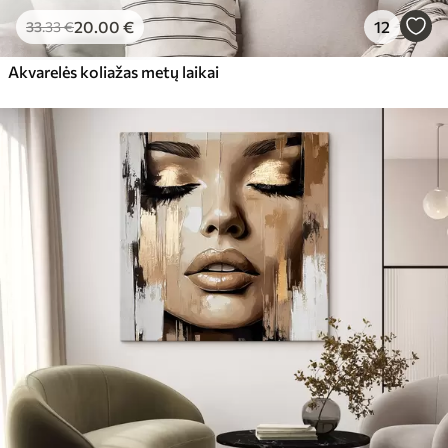
20
.00
€
12
33
.33
€
Akvarelės koliažas metų laikai