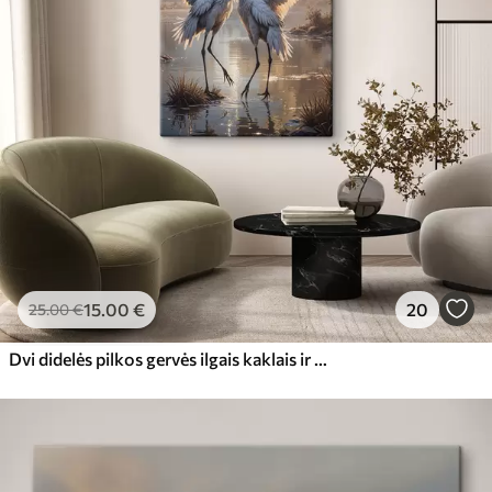
15
.00
€
20
25
.00
€
Dvi didelės pilkos gervės ilgais kaklais ir išskleistais sparnais stovi ūkanotame ežere, apsuptame medžių