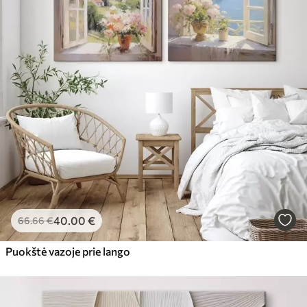
40
.00
€
66
.66
€
Puokštė vazoje prie lango