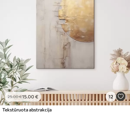
15
.00
€
12
25
.00
€
Tekstūruota abstrakcija