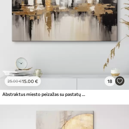
15
.00
€
18
25
.00
€
Abstraktus miesto peizažas su pastatų atspindžiais vandenyje, sukurtas neutraliais tonais su šiltų atspalvių akcentais