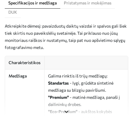
Specifikacijos ir medžiaga
Pristatymas ir mokėjimas
DUK
Atkreipkite dėmesį: pavaizduotų daiktų vaizdai ir spalvos gali šiek
tiek skirtis nuo paveikslėlių svetainėje. Tai priklauso nuo jūsų
monitoriaus raiškos ir nustatymų, taip pat nuo apšvietimo sąlygų
fotografavimo metu.
Charakteristikos
Medžiaga
Galima rinktis iš trijų medžiagų:
Standartas
- lygi, grūdėta sintetinė
medžiaga su blizgiu paviršiumi.
"Premium"
- matinė medžiaga, panaši į
dailininkų drobes.
"Eco-Premium"
- aukštos kokybės
drobė, pagaminta iš 100 % medvilnės.
Autorius
UWALLS