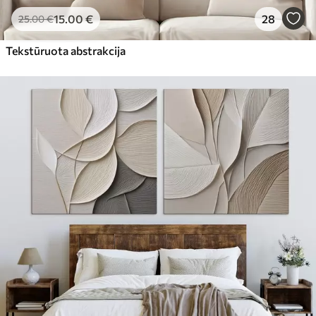
15
.00
€
28
25
.00
€
Tekstūruota abstrakcija