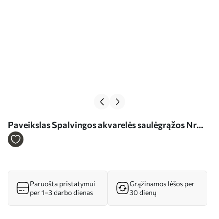
Paveikslas Spalvingos akvarelės saulėgrąžos Nr
m00334
Paruošta pristatymui
Grąžinamos lėšos per
per 1–3 darbo dienas
30 dienų