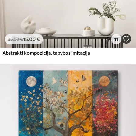
15
.00
€
11
25
.00
€
Abstrakti kompozicija, tapybos imitacija