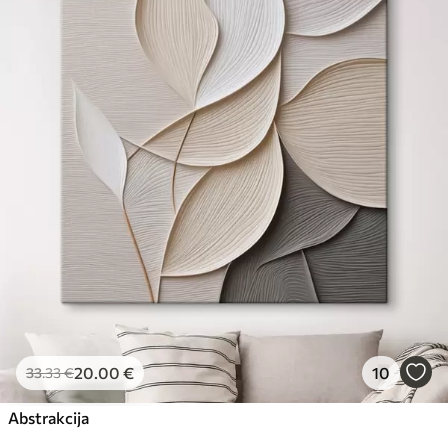
20
.00
€
10
33
.33
€
Abstrakcija