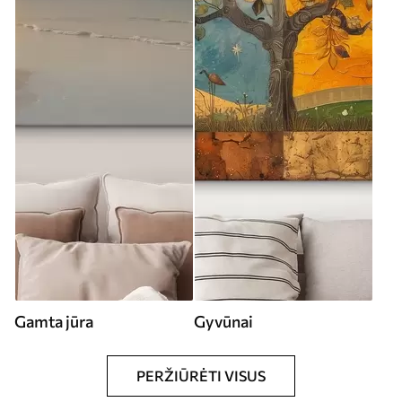
Gamta jūra
Gyvūnai
PERŽIŪRĖTI VISUS