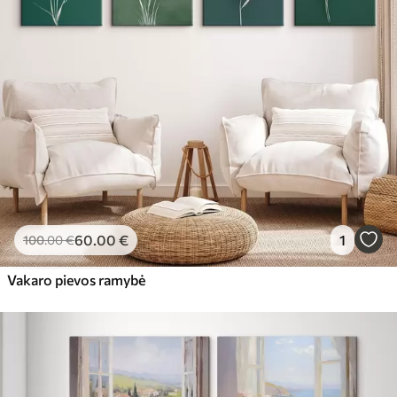
60
.00
€
1
100
.00
€
Vakaro pievos ramybė