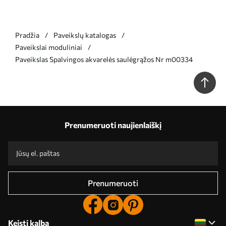
Pradžia
Paveikslų katalogas
Paveikslai moduliniai
Paveikslas Spalvingos akvarelės saulėgrąžos Nr m00334
Prenumeruoti naujienlaiškį
Prenumeruoti
Keisti kalbą