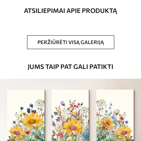
ATSILIEPIMAI APIE PRODUKTĄ
Straipsnio
m00334
numeris
Be to,
Galite padengti laku.
PERŽIŪRĖTI VISĄ GALERIJĄ
Turimos medžiagos
JUMS TAIP PAT GALI PATIKTI
Standartas
Iš
45
.00
€
Premium
Iš
57
.00
€
Eco-Premium
Iš
69
.00
€