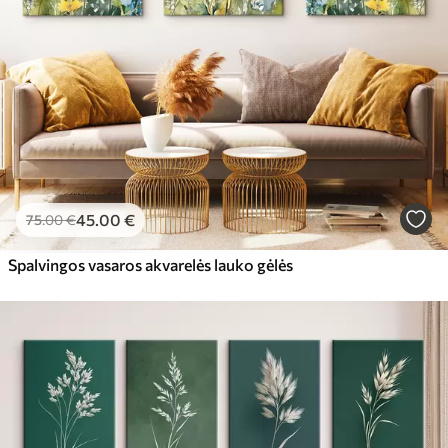
45
.00
€
75
.00
€
Spalvingos vasaros akvarelės lauko gėlės