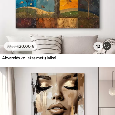
20
.00
€
12
33
.33
€
Akvarelės koliažas metų laikai