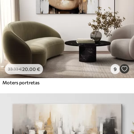
20
.00
€
9
33
.33
€
Moters portretas