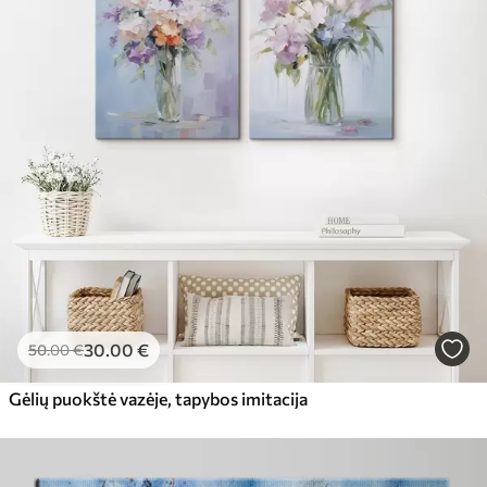
30
.00
€
50
.00
€
Gėlių puokštė vazėje, tapybos imitacija