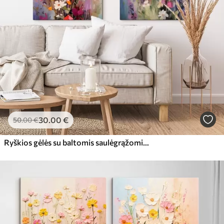
30
.00
€
50
.00
€
Ryškios gėlės su baltomis saulėgrąžomis lauke, švelnūs teptuko potėpiai, pastelinės spalvos, impresionistinis stilius