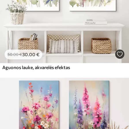
30
.00
€
50
.00
€
Aguonos lauke, akvarelės efektas