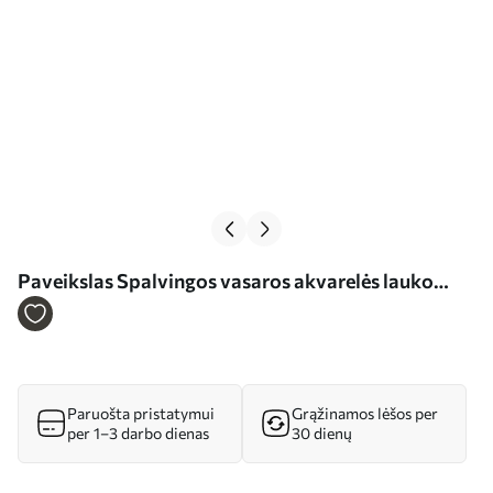
Paveikslas Spalvingos vasaros akvarelės lauko
gėlės Nr m00333
Paruošta pristatymui
Grąžinamos lėšos per
per 1–3 darbo dienas
30 dienų