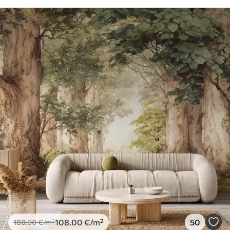
108
.00
€
/m²
50
180
.00
€
/m²