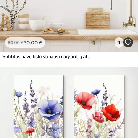
30
.00
€
1
50
.00
€
Subtilus paveikslo stiliaus margaritių atvaizdas