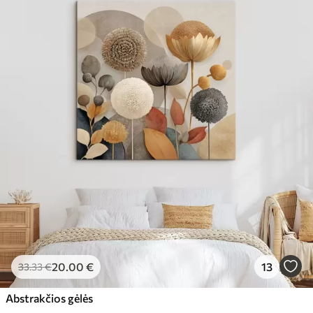
20
.00
€
13
33
.33
€
Abstrakčios gėlės