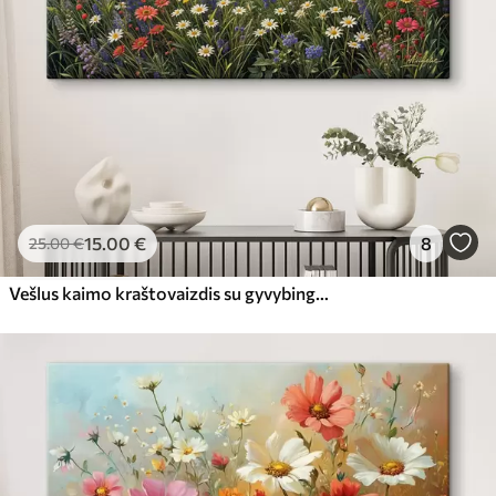
15
.00
€
8
25
.00
€
Vešlus kaimo kraštovaizdis su gyvybinga lauko gėlių pieva, užpildyta spalvingomis gėlėmis po debesuotu dangumi