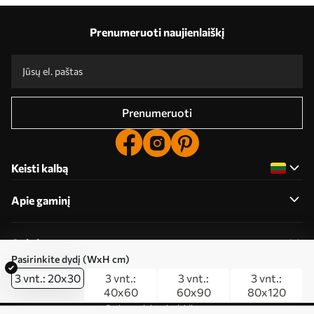
Prenumeruoti naujienlaiškį
Prenumeruoti
Keisti kalbą
Apie gaminį
Apie įmonę
Pasirinkite dydį (WxH cm)
3 vnt.: 20x30
3 vnt.:
3 vnt.:
3 vnt.:
40x60
60x90
80x120
Redaguoti slapukų leidimus