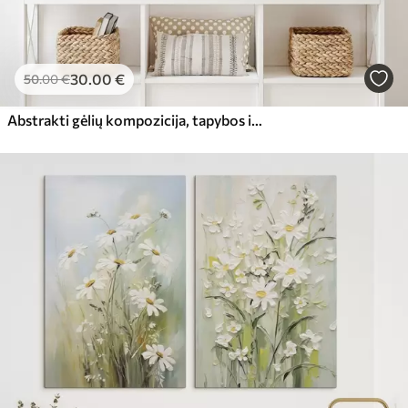
30
.00
€
50
.00
€
Abstrakti gėlių kompozicija, tapybos imitacija