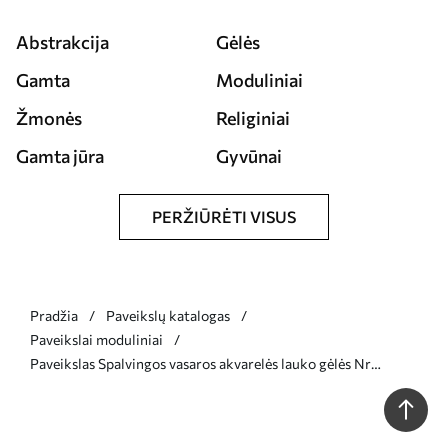
Abstrakcija
Gėlės
Gamta
Moduliniai
Žmonės
Religiniai
Gamta jūra
Gyvūnai
PERŽIŪRĖTI VISUS
Pradžia
Paveikslų katalogas
Paveikslai moduliniai
Paveikslas Spalvingos vasaros akvarelės lauko gėlės Nr
m00333