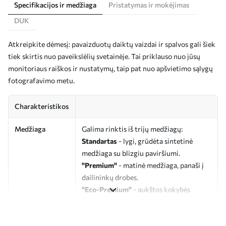
Specifikacijos ir medžiaga
Pristatymas ir mokėjimas
DUK
Atkreipkite dėmesį: pavaizduotų daiktų vaizdai ir spalvos gali šiek
tiek skirtis nuo paveikslėlių svetainėje. Tai priklauso nuo jūsų
monitoriaus raiškos ir nustatymų, taip pat nuo apšvietimo sąlygų
fotografavimo metu.
Charakteristikos
Medžiaga
Galima rinktis iš trijų medžiagų:
Standartas
- lygi, grūdėta sintetinė
medžiaga su blizgiu paviršiumi.
"Premium"
- matinė medžiaga, panaši į
dailininkų drobes.
"Eco-Premium"
- aukštos kokybės
drobė, pagaminta iš 100 % medvilnės.
Autorius
UWALLS