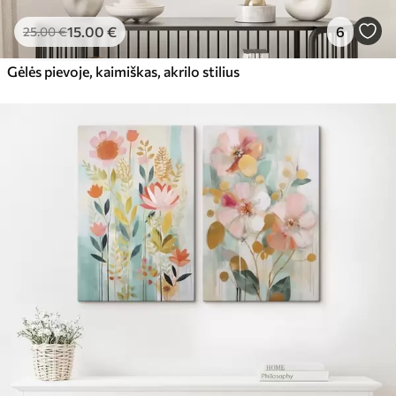
15
.00
€
6
25
.00
€
Gėlės pievoje, kaimiškas, akrilo stilius