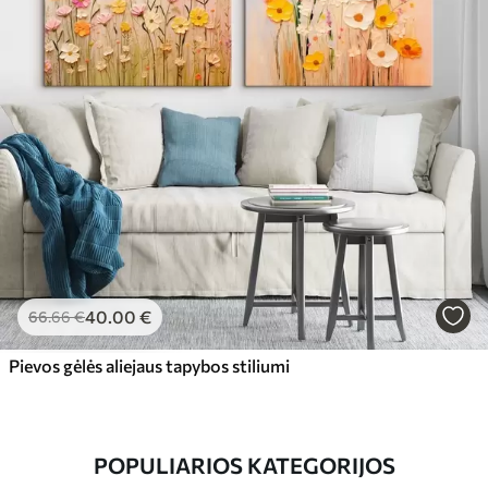
40
.00
€
66
.66
€
Pievos gėlės aliejaus tapybos stiliumi
POPULIARIOS KATEGORIJOS