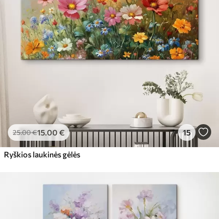
15
.00
€
15
25
.00
€
Ryškios laukinės gėlės