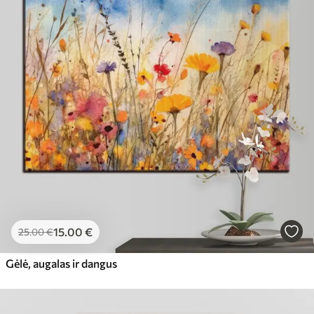
15
.00
€
25
.00
€
Gėlė, augalas ir dangus