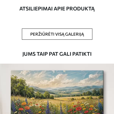
ATSILIEPIMAI APIE PRODUKTĄ
Straipsnio
m00333
numeris
Be to,
Galite padengti laku.
PERŽIŪRĖTI VISĄ GALERIJĄ
Turimos medžiagos
JUMS TAIP PAT GALI PATIKTI
Standartas
Iš
45
.00
€
Premium
Iš
57
.00
€
Eco-Premium
Iš
69
.00
€