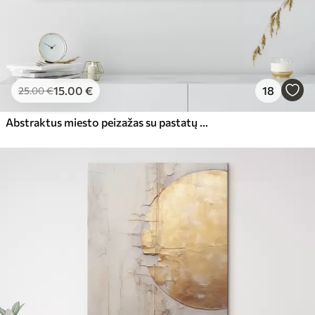
15
.00
€
18
25
.00
€
Abstraktus miesto peizažas su pastatų atspindžiais vandenyje, sukurtas neutraliais tonais su šiltų atspalvių akcentais