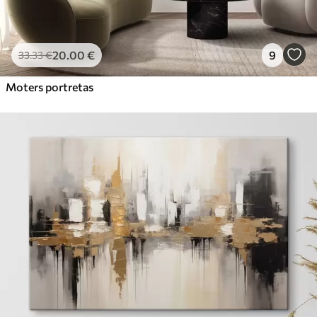
20
.00
€
9
33
.33
€
Moters portretas