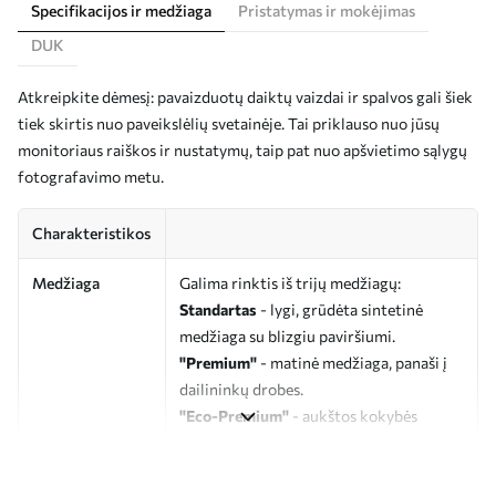
Specifikacijos ir medžiaga
Pristatymas ir mokėjimas
DUK
Atkreipkite dėmesį: pavaizduotų daiktų vaizdai ir spalvos gali šiek
tiek skirtis nuo paveikslėlių svetainėje. Tai priklauso nuo jūsų
monitoriaus raiškos ir nustatymų, taip pat nuo apšvietimo sąlygų
fotografavimo metu.
Charakteristikos
Medžiaga
Galima rinktis iš trijų medžiagų:
Standartas
- lygi, grūdėta sintetinė
medžiaga su blizgiu paviršiumi.
"Premium"
- matinė medžiaga, panaši į
dailininkų drobes.
"Eco-Premium"
- aukštos kokybės
drobė, pagaminta iš 100 % medvilnės.
Autorius
UWALLS