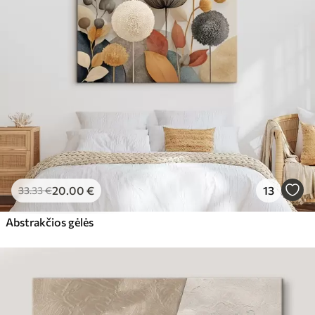
20
.00
€
13
33
.33
€
Abstrakčios gėlės