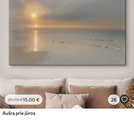
15
.00
€
26
25
.00
€
Aušra prie jūros