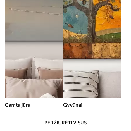
Gamta jūra
Gyvūnai
PERŽIŪRĖTI VISUS