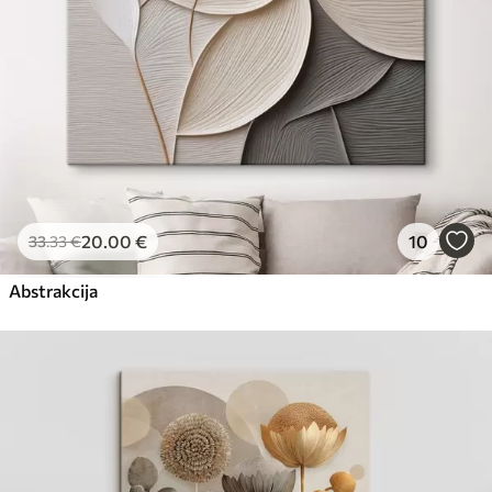
20
.00
€
10
33
.33
€
Abstrakcija