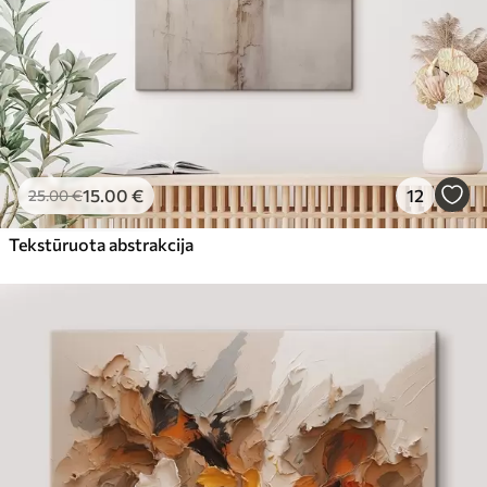
15
.00
€
12
25
.00
€
Tekstūruota abstrakcija