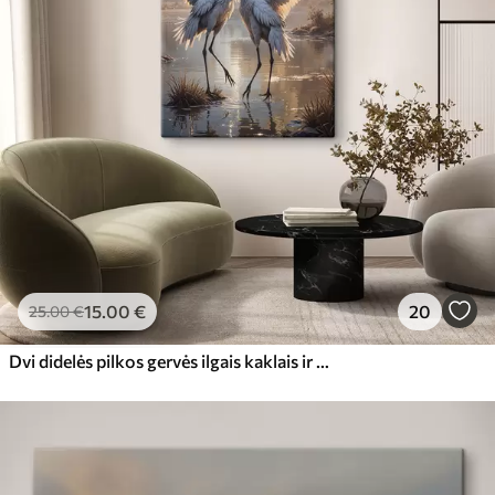
15
.00
€
20
25
.00
€
Dvi didelės pilkos gervės ilgais kaklais ir išskleistais sparnais stovi ūkanotame ežere, apsuptame medžių