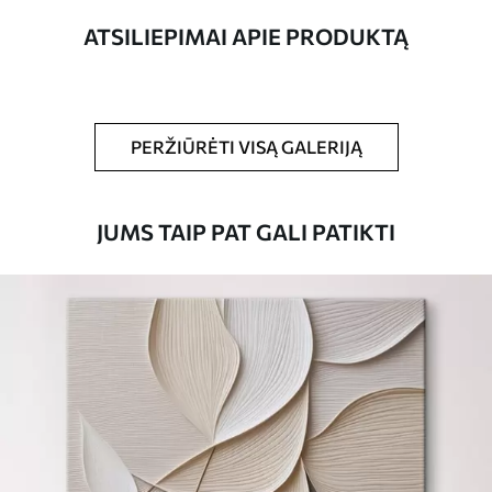
ATSILIEPIMAI APIE PRODUKTĄ
Straipsnio
s32105
numeris
Be to,
Galite padengti laku.
PERŽIŪRĖTI VISĄ GALERIJĄ
Turimos medžiagos
JUMS TAIP PAT GALI PATIKTI
Standartas
Iš
15
.00
€
Premium
Iš
19
.00
€
Eco-Premium
Iš
23
.00
€