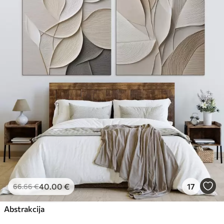
40
.00
€
17
66
.66
€
Abstrakcija