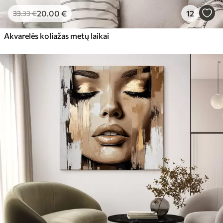
20
.00
€
12
33
.33
€
Akvarelės koliažas metų laikai