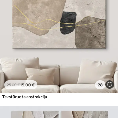
15
.00
€
28
25
.00
€
Tekstūruota abstrakcija