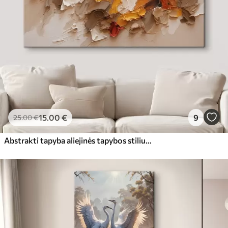
15
.00
€
9
25
.00
€
Abstrakti tapyba aliejinės tapybos stiliumi