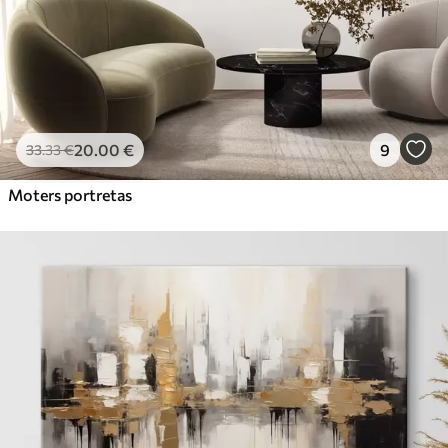
20
.00
€
9
33
.33
€
Moters portretas