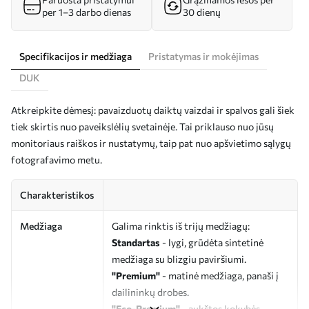
per 1–3 darbo dienas
30 dienų
Specifikacijos ir medžiaga
Pristatymas ir mokėjimas
DUK
Atkreipkite dėmesį: pavaizduotų daiktų vaizdai ir spalvos gali šiek
tiek skirtis nuo paveikslėlių svetainėje. Tai priklauso nuo jūsų
monitoriaus raiškos ir nustatymų, taip pat nuo apšvietimo sąlygų
fotografavimo metu.
Charakteristikos
Medžiaga
Galima rinktis iš trijų medžiagų:
Standartas
- lygi, grūdėta sintetinė
medžiaga su blizgiu paviršiumi.
"Premium"
- matinė medžiaga, panaši į
dailininkų drobes.
"Eco-Premium"
- aukštos kokybės