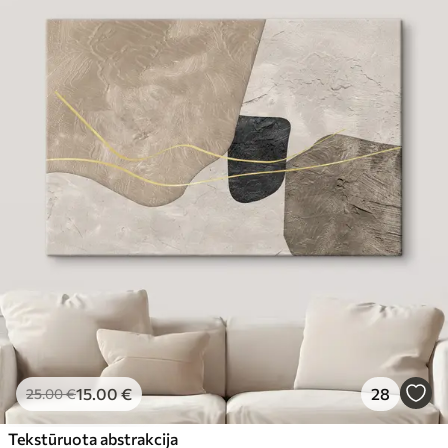
15
.00
€
28
25
.00
€
Tekstūruota abstrakcija