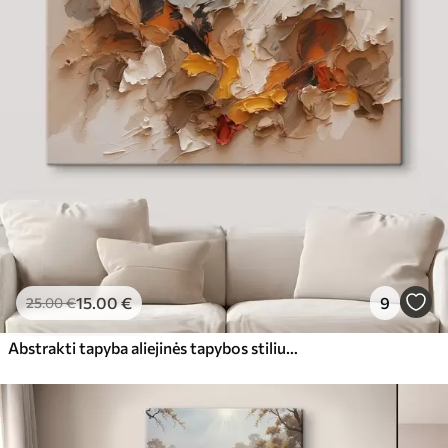
15
.00
€
9
25
.00
€
Abstrakti tapyba aliejinės tapybos stiliumi