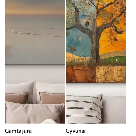
Gamta jūra
Gyvūnai