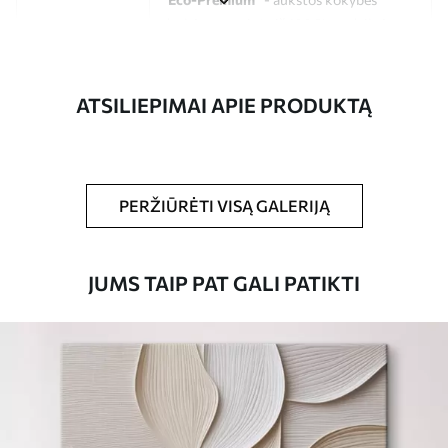
drobė, pagaminta iš 100 % medvilnės.
Autorius
UWALLS
ATSILIEPIMAI APIE PRODUKTĄ
Straipsnio
s34654
numeris
Be to,
Galite padengti laku.
PERŽIŪRĖTI VISĄ GALERIJĄ
Turimos medžiagos
JUMS TAIP PAT GALI PATIKTI
Standartas
Iš
15
.00
€
Premium
Iš
19
.00
€