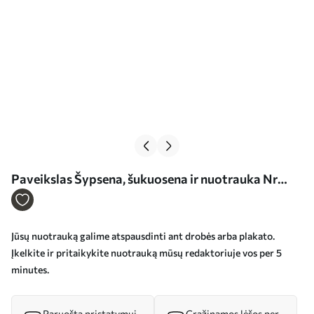
Paveikslas Šypsena, šukuosena ir nuotrauka Nr
s34654
Jūsų nuotrauką galime atspausdinti ant drobės arba plakato.
Įkelkite ir pritaikykite nuotrauką mūsų redaktoriuje vos per 5
minutes.
Paruošta pristatymui
Grąžinamos lėšos per