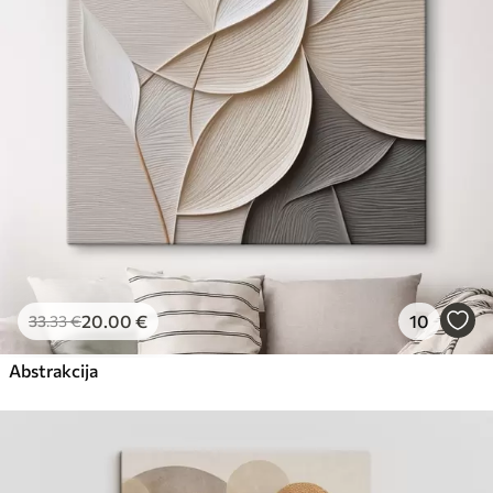
Eco-Premium
Iš
23
.00
€
20
.00
€
10
33
.33
€
Abstrakcija