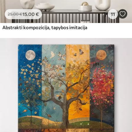
15
.00
€
11
25
.00
€
Abstrakti kompozicija, tapybos imitacija