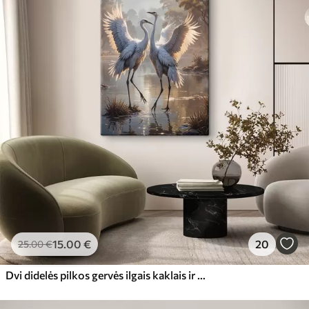
15
.00
€
20
25
.00
€
Dvi didelės pilkos gervės ilgais kaklais ir išskleistais sparnais stovi ūkanotame ežere, apsuptame medžių