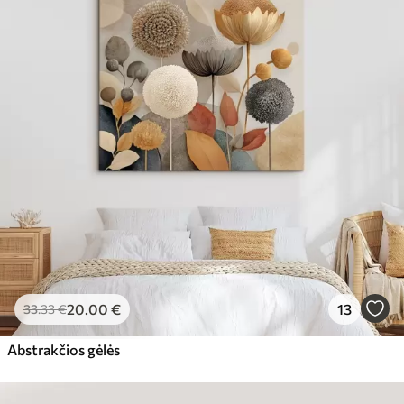
20
.00
€
13
33
.33
€
Abstrakčios gėlės