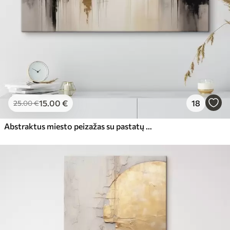
15
.00
€
18
25
.00
€
Abstraktus miesto peizažas su pastatų atspindžiais vandenyje, sukurtas neutraliais tonais su šiltų atspalvių akcentais