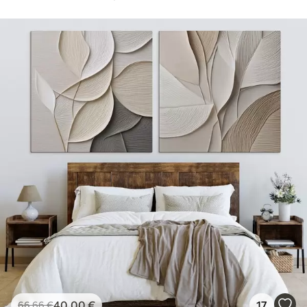
40
.00
€
17
66
.66
€