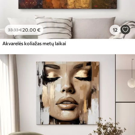
20
.00
€
12
33
.33
€
Akvarelės koliažas metų laikai