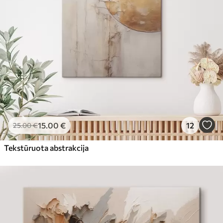
15
.00
€
12
25
.00
€
Tekstūruota abstrakcija