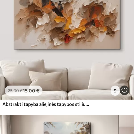
15
.00
€
9
25
.00
€
Abstrakti tapyba aliejinės tapybos stiliumi