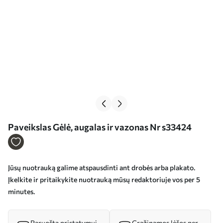
Paveikslas Gėlė, augalas ir vazonas Nr s33424
Jūsų nuotrauką galime atspausdinti ant drobės arba plakato.
Įkelkite ir pritaikykite nuotrauką mūsų redaktoriuje vos per 5
minutes.
Paruošta pristatymui
Grąžinamos lėšos per