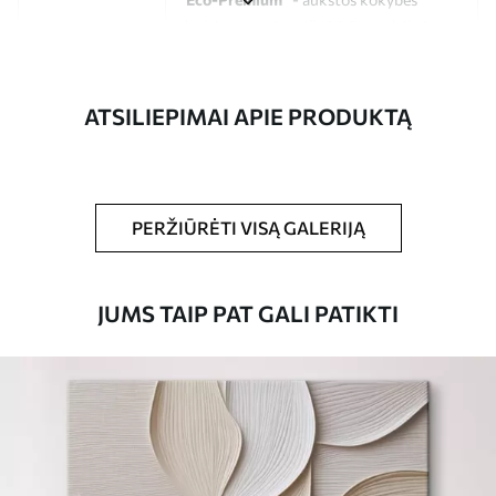
drobė, pagaminta iš 100 % medvilnės.
Autorius
UWALLS
ATSILIEPIMAI APIE PRODUKTĄ
Straipsnio
s33424
numeris
Be to,
Galite padengti laku.
PERŽIŪRĖTI VISĄ GALERIJĄ
Turimos medžiagos
JUMS TAIP PAT GALI PATIKTI
Standartas
Iš
15
.00
€
Premium
Iš
19
.00
€