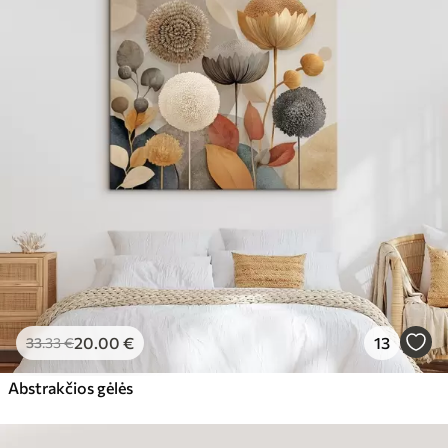
20
.00
€
13
33
.33
€
Abstrakčios gėlės