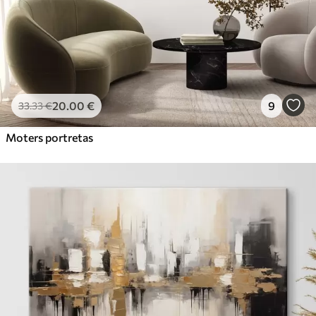
20
.00
€
9
33
.33
€
Moters portretas