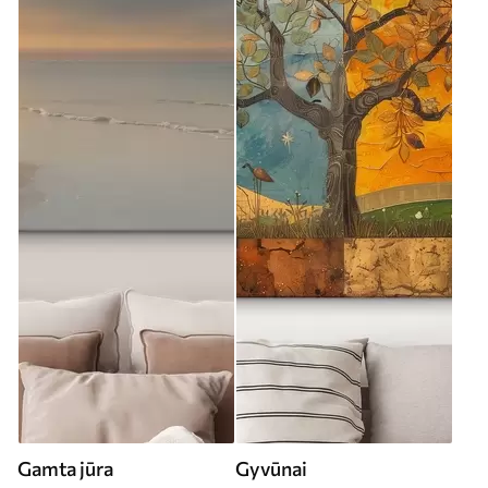
Gamta jūra
Gyvūnai