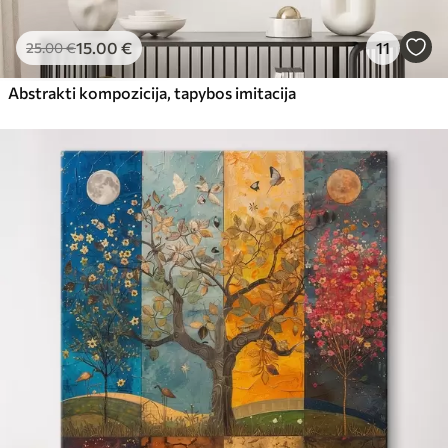
15
.00
€
11
25
.00
€
Abstrakti kompozicija, tapybos imitacija