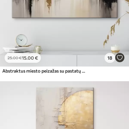
15
.00
€
18
25
.00
€
Abstraktus miesto peizažas su pastatų atspindžiais vandenyje, sukurtas neutraliais tonais su šiltų atspalvių akcentais