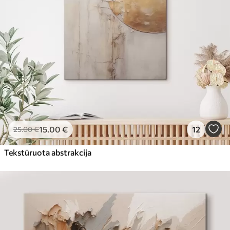
15
.00
€
12
25
.00
€
Tekstūruota abstrakcija