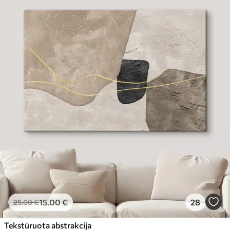
15
.00
€
28
25
.00
€
Tekstūruota abstrakcija