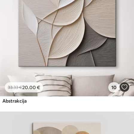
Eco-Premium
Iš
23
.00
€
20
.00
€
10
33
.33
€
Abstrakcija