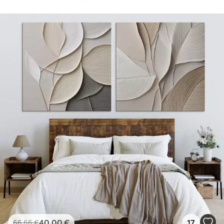
40
.00
€
17
66
.66
€