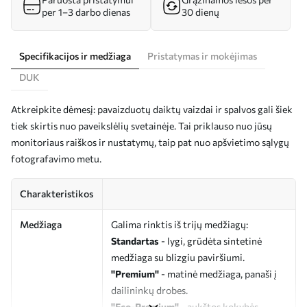
per 1–3 darbo dienas
30 dienų
Specifikacijos ir medžiaga
Pristatymas ir mokėjimas
DUK
Atkreipkite dėmesį: pavaizduotų daiktų vaizdai ir spalvos gali šiek
tiek skirtis nuo paveikslėlių svetainėje. Tai priklauso nuo jūsų
monitoriaus raiškos ir nustatymų, taip pat nuo apšvietimo sąlygų
fotografavimo metu.
Charakteristikos
Medžiaga
Galima rinktis iš trijų medžiagų:
Standartas
- lygi, grūdėta sintetinė
medžiaga su blizgiu paviršiumi.
"Premium"
- matinė medžiaga, panaši į
dailininkų drobes.
"Eco-Premium"
- aukštos kokybės