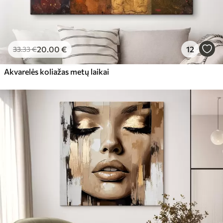
20
.00
€
12
33
.33
€
Akvarelės koliažas metų laikai