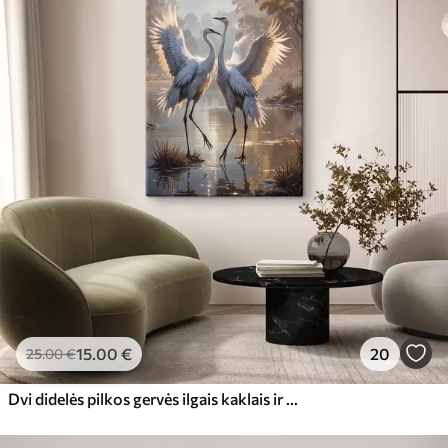
15
.00
€
20
25
.00
€
Dvi didelės pilkos gervės ilgais kaklais ir išskleistais sparnais stovi ūkanotame ežere, apsuptame medžių