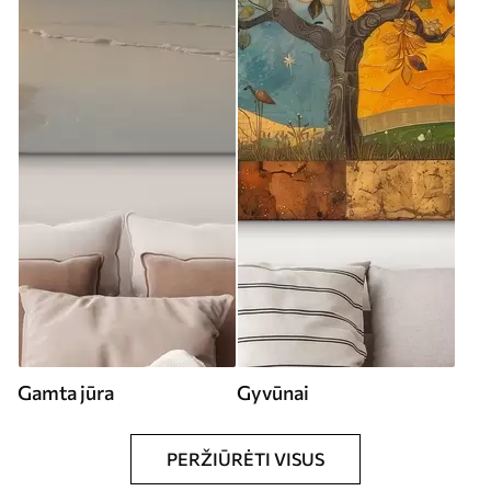
Gamta jūra
Gyvūnai
PERŽIŪRĖTI VISUS