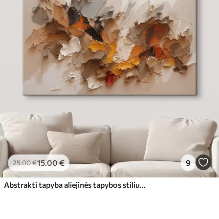
15
.00
€
9
25
.00
€
Abstrakti tapyba aliejinės tapybos stiliumi