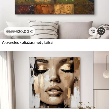
20
.00
€
12
33
.33
€
Akvarelės koliažas metų laikai