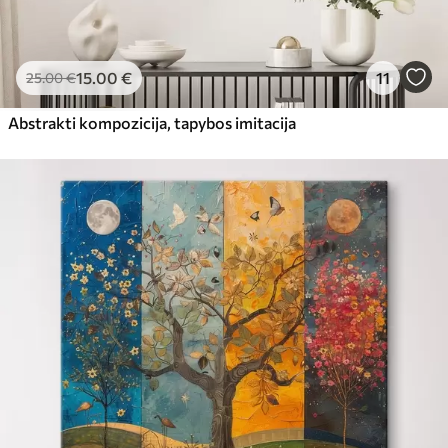
15
.00
€
11
25
.00
€
Abstrakti kompozicija, tapybos imitacija