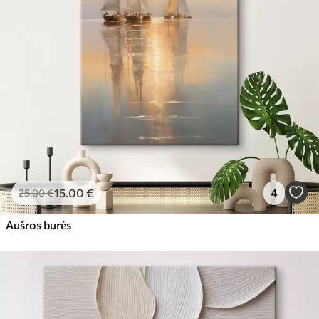
15
.00
€
4
25
.00
€
Aušros burės