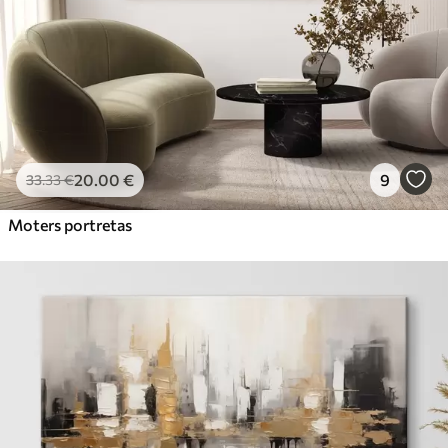
20
.00
€
9
33
.33
€
Moters portretas