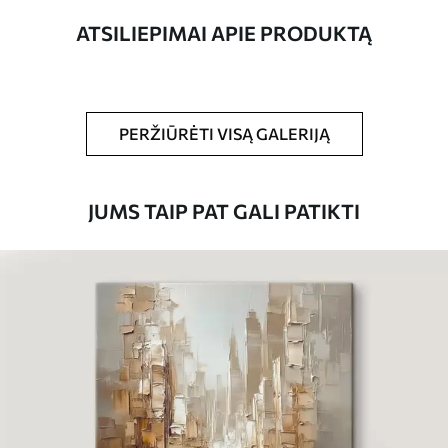
ATSILIEPIMAI APIE PRODUKTĄ
Straipsnio
s09978
numeris
Be to,
Galite padengti laku.
PERŽIŪRĖTI VISĄ GALERIJĄ
Turimos medžiagos
JUMS TAIP PAT GALI PATIKTI
Standartas
Iš
15
.00
€
Premium
Iš
19
.00
€
Eco-Premium
Iš
23
.00
€