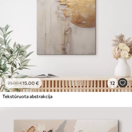
15
.00
€
12
25
.00
€
Tekstūruota abstrakcija