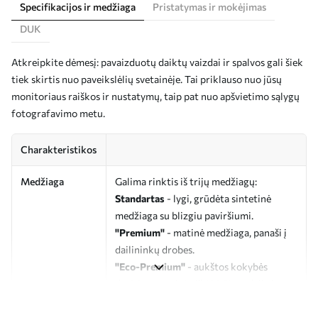
Specifikacijos ir medžiaga
Pristatymas ir mokėjimas
DUK
Atkreipkite dėmesį: pavaizduotų daiktų vaizdai ir spalvos gali šiek
tiek skirtis nuo paveikslėlių svetainėje. Tai priklauso nuo jūsų
monitoriaus raiškos ir nustatymų, taip pat nuo apšvietimo sąlygų
fotografavimo metu.
Charakteristikos
Medžiaga
Galima rinktis iš trijų medžiagų:
Standartas
- lygi, grūdėta sintetinė
medžiaga su blizgiu paviršiumi.
"Premium"
- matinė medžiaga, panaši į
dailininkų drobes.
"Eco-Premium"
- aukštos kokybės
drobė, pagaminta iš 100 % medvilnės.
Autorius
UWALLS