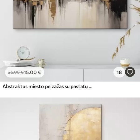
15
.00
€
18
25
.00
€
Abstraktus miesto peizažas su pastatų atspindžiais vandenyje, sukurtas neutraliais tonais su šiltų atspalvių akcentais