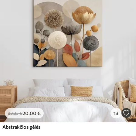
20
.00
€
13
33
.33
€
Abstrakčios gėlės