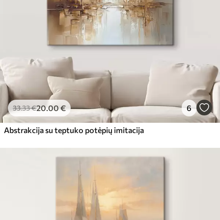
20
.00
€
6
33
.33
€
Abstrakcija su teptuko potėpių imitacija