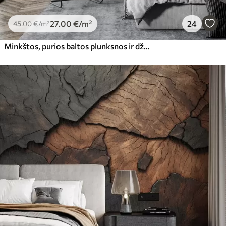
27
.00
€
/m²
24
45
.00
€
/m²
Minkštos, purios baltos plunksnos ir džiovintos gėlės neutraliame pasteliniame smėlio spalvos fone