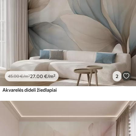
27
.00
€
/m²
2
45
.00
€
/m²
Akvarelės dideli žiedlapiai