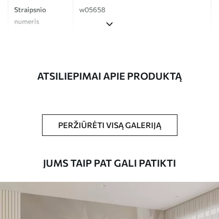
Straipsnio
w05658
numeris
Gamyba
Spausdinamas jūsų nurodyto dydžio
vaizdas, supjaustytas į vienodas iki 50 cm
pločio juosteles.
ATSILIEPIMAI APIE PRODUKTĄ
Be to,
Galite padengti laku ir (arba) tapetų
klijais.
Valymas
Tapetus galima švelniai valyti minkšta
PERŽIŪRĖTI VISĄ GALERIJĄ
kempine. Lakuotus tapetus galima valyti
vandeniu.
JUMS TAIP PAT GALI PATIKTI
Taikymo būdas
Sklandus taikymas
Turimos medžiagos