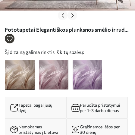
Fototapetai Elegantiškos plunksnos smėlio ir rudos
spalvų atspalviais Nr. w05658
Šį dizainą galima rinktis iš kitų spalvų:
Tapetai pagal jūsų
Paruošta pristatymui
dydį
per 1–3 darbo dienas
Nemokamas
Grąžinamos lėšos per
pristatymas į Lietuva
30 dienų