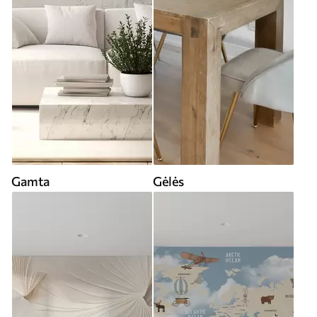
Gamta
Gėlės