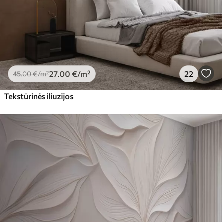
27
.00
€
/m²
22
45
.00
€
/m²
Tekstūrinės iliuzijos