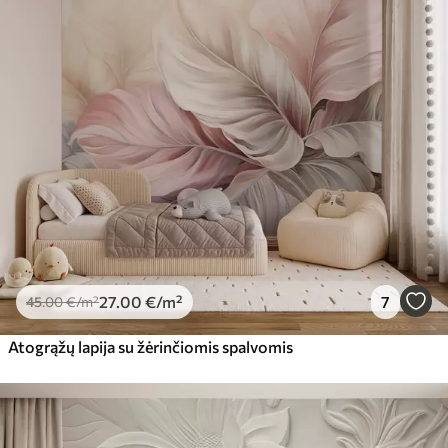
27
.00
€
/m²
7
45
.00
€
/m²
Atogrąžų lapija su žėrinčiomis spalvomis