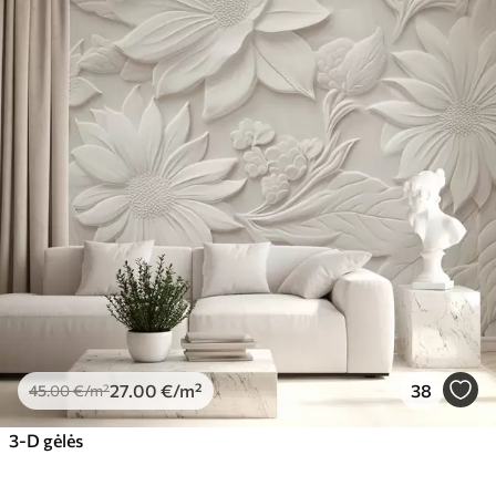
27
.00
€
/m²
38
45
.00
€
/m²
3-D gėlės