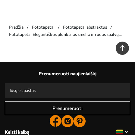
Pradžia
Fototapetai
Fototapetai abstraktus
Fototapetai Elegantiškos plunksnos smėlio ir rudos spalvų
atspalviais Nr. w05658
Prenumeruoti naujienlaiškį
Prenumeruoti
Keisti kalbą