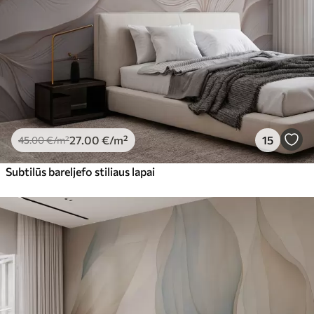
27
.00
€
/m²
15
45
.00
€
/m²
Subtilūs bareljefo stiliaus lapai