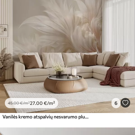
Standartas
45
.00
27
.00
€
/m²
Premiumas
56
.67
34
.00
€
/m²
Premium vinilas
65
.00
39
.00
€
/m²
Peel and Stick
81
.65
48
.99
€
/m²
27
.00
€
/m²
6
45
.00
€
/m²
Vanilės kremo atspalvių nesvarumo plunksnos