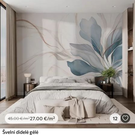
27
.00
€
/m²
12
45
.00
€
/m²
Švelni didelė gėlė