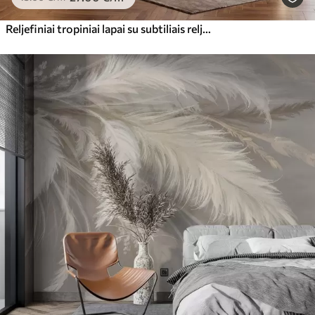
Reljefiniai tropiniai lapai su subtiliais reljefo elementais šiltų smėlio atspalvių