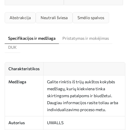
Abstrakcija
Neutrali šviesa
Smėlio spalvos
Specifikacijos ir medžiaga
Pristatymas ir mokėjimas
DUK
Charakteristikos
Medžiaga
Galite rinktis iš trijų aukštos kokybės
medžiagų, kurių kiekviena tinka
skirtingoms patalpoms ir biudžetui.
Daugiau informacijos rasite toliau arba
individualizavimo proceso metu.
Autorius
UWALLS