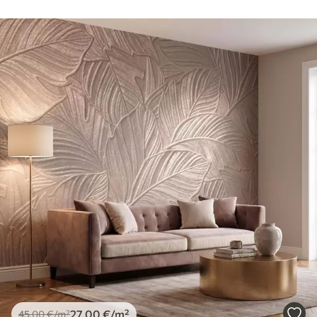
27
.00
€
/m²
45
.00
€
/m²