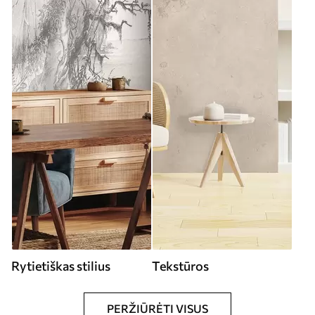
Rytietiškas stilius
Tekstūros
PERŽIŪRĖTI VISUS