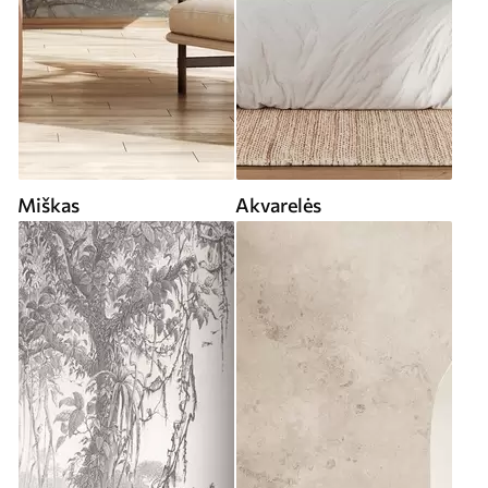
Miškas
Akvarelės