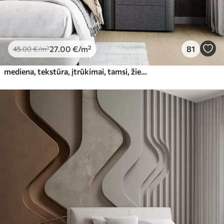
27
.00
€
/m²
81
45
.00
€
/m²
mediena, tekstūra, įtrūkimai, tamsi, žievė, paviršius