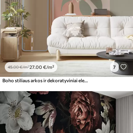
56
.67
34
.00
€
/m²
Premium vinilas
65
.00
39
.00
€
/m²
Peel and Stick
81
.65
48
.99
€
/m²
27
.00
€
/m²
7
45
.00
€
/m²
Boho stiliaus arkos ir dekoratyviniai elementai