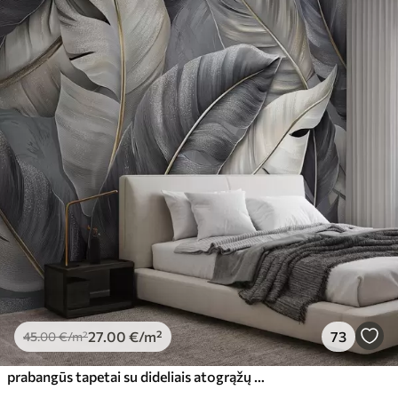
27
.00
€
/m²
73
45
.00
€
/m²
prabangūs tapetai su dideliais atogrąžų lapais