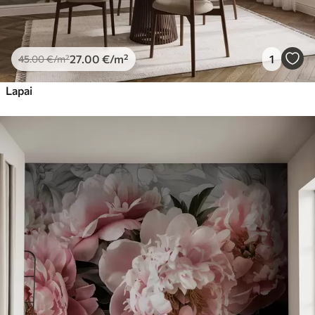
27
.00
€
/m²
1
45
.00
€
/m²
Lapai