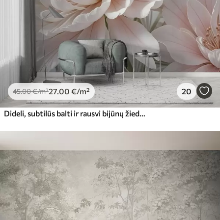
27
.00
€
/m²
20
45
.00
€
/m²
Dideli, subtilūs balti ir rausvi bijūnų žiedai minkštais, pūkuotais žiedlapiais neryškiame pilkame fone