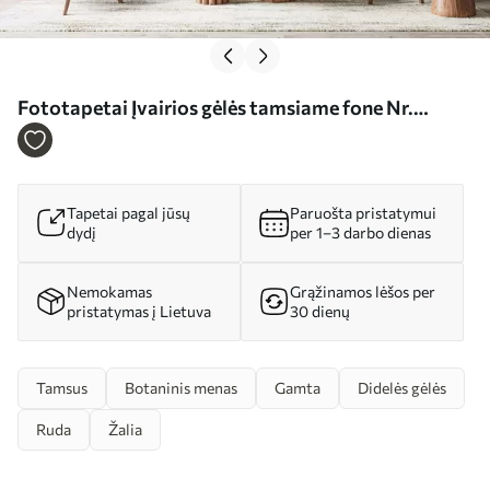
Fototapetai Įvairios gėlės tamsiame fone Nr.
w02838
Tapetai pagal jūsų
Paruošta pristatymui
dydį
per 1–3 darbo dienas
Nemokamas
Grąžinamos lėšos per
pristatymas į Lietuva
30 dienų
Tamsus
Botaninis menas
Gamta
Didelės gėlės
Ruda
Žalia