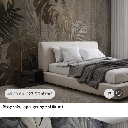
27
.00
€
/m²
13
45
.00
€
/m²
Atogrąžų lapai grunge stiliumi