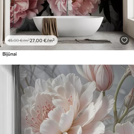
27
.00
€
/m²
45
.00
€
/m²
Bijūnai