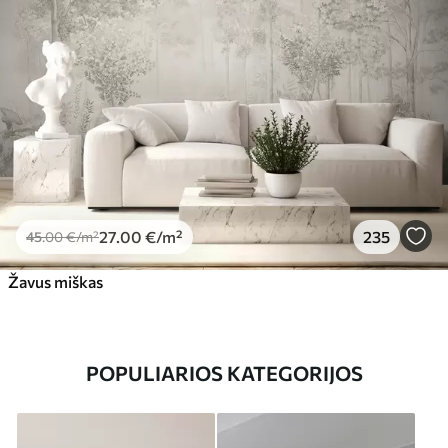
27
.00
€
/m²
235
45
.00
€
/m²
Žavus miškas
POPULIARIOS KATEGORIJOS