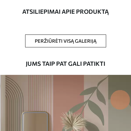
pločio juosteles.
ATSILIEPIMAI APIE PRODUKTĄ
Be to,
Galite padengti laku ir (arba) tapetų
klijais.
Valymas
Tapetus galima švelniai valyti minkšta
PERŽIŪRĖTI VISĄ GALERIJĄ
kempine. Lakuotus tapetus galima valyti
vandeniu.
JUMS TAIP PAT GALI PATIKTI
Taikymo būdas
Sklandus taikymas
Turimos medžiagos
Standartas
45
.00
27
.00
€
/m²
Premiumas