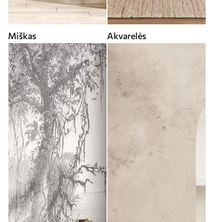
Miškas
Akvarelės