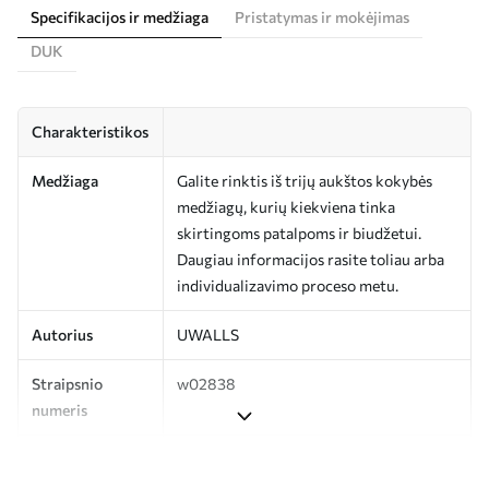
Specifikacijos ir medžiaga
Pristatymas ir mokėjimas
DUK
Charakteristikos
Medžiaga
Galite rinktis iš trijų aukštos kokybės
medžiagų, kurių kiekviena tinka
skirtingoms patalpoms ir biudžetui.
Daugiau informacijos rasite toliau arba
individualizavimo proceso metu.
Autorius
UWALLS
Straipsnio
w02838
numeris
Gamyba
Spausdinamas jūsų nurodyto dydžio
vaizdas, supjaustytas į vienodas iki 50 cm