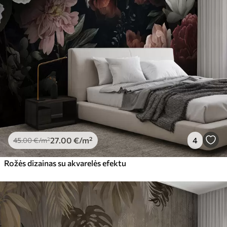
27
.00
€
/m²
4
45
.00
€
/m²
Rožės dizainas su akvarelės efektu