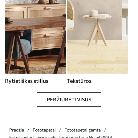
Rytietiškas stilius
Tekstūros
PERŽIŪRĖTI VISUS
Pradžia
Fototapetai
Fototapetai gamta
Fototapetai Įvairios gėlės tamsiame fone Nr. w02838