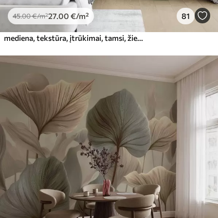
27
.00
€
/m²
81
45
.00
€
/m²
mediena, tekstūra, įtrūkimai, tamsi, žievė, paviršius