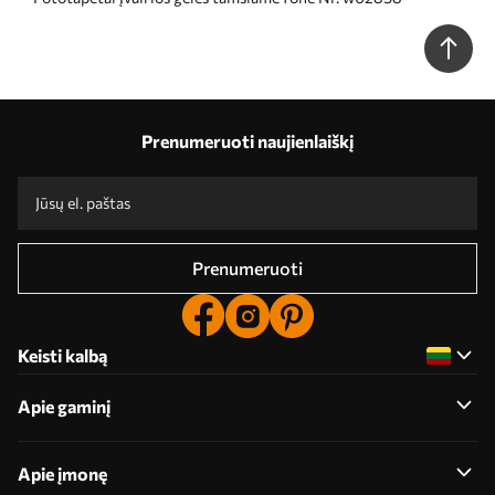
Prenumeruoti naujienlaiškį
Prenumeruoti
Keisti kalbą
Apie gaminį
Apie įmonę