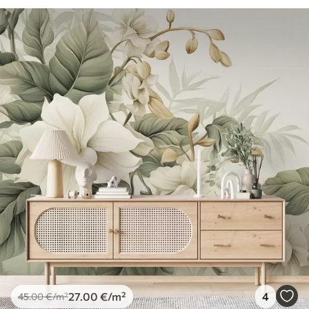
27
.00
€
/m²
4
45
.00
€
/m²