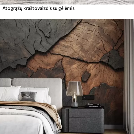
Atogrąžų kraštovaizdis su gėlėmis