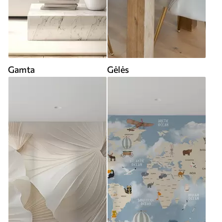
Gamta
Gėlės