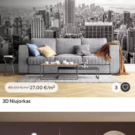
27
.00
€
/m²
3
45
.00
€
/m²
3D Niujorkas