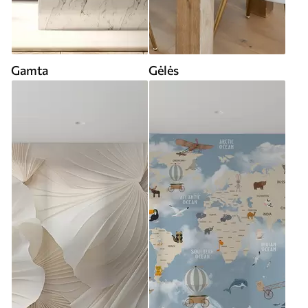
Gamta
Gėlės