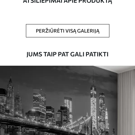
ATSILIEPIMAI APIE PRODUKTĄ
Be to,
Galite padengti laku ir (arba) tapetų
klijais.
Valymas
Tapetus galima švelniai valyti minkšta
PERŽIŪRĖTI VISĄ GALERIJĄ
kempine. Lakuotus tapetus galima valyti
vandeniu.
JUMS TAIP PAT GALI PATIKTI
Taikymo būdas
Sklandus taikymas
Turimos medžiagos
Standartas
45
.00
27
.00
€
/m²
Premiumas
56
.67
34
.00
€
/m²