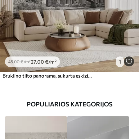
27
.00
€
/m²
1
45
.00
€
/m²
Bruklino tilto panorama, sukurta eskizine retro technika, naudojant linijas ir įbrėžimus
POPULIARIOS KATEGORIJOS