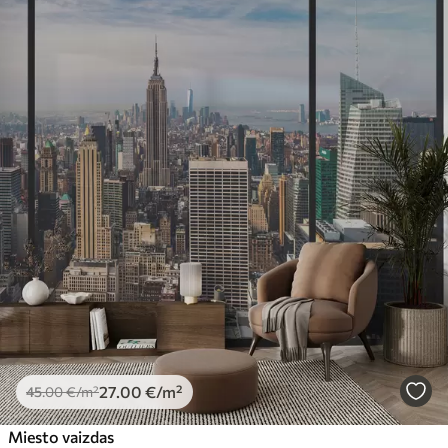
27
.00
€
/m²
45
.00
€
/m²
Miesto vaizdas