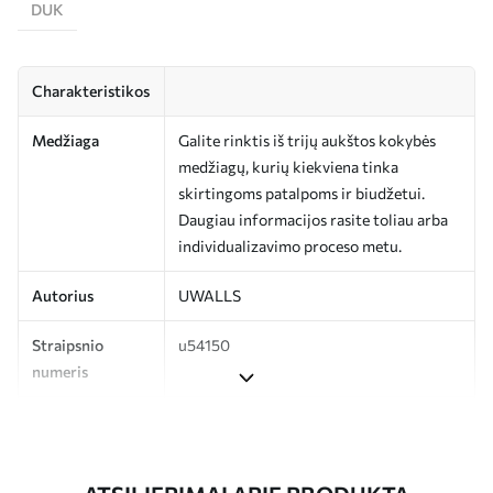
DUK
Charakteristikos
Medžiaga
Galite rinktis iš trijų aukštos kokybės
medžiagų, kurių kiekviena tinka
skirtingoms patalpoms ir biudžetui.
Daugiau informacijos rasite toliau arba
individualizavimo proceso metu.
Autorius
UWALLS
Straipsnio
u54150
numeris
Gamyba
Spausdinamas jūsų nurodyto dydžio
vaizdas, supjaustytas į vienodas iki 50 cm
pločio juosteles.