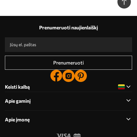
Prenumeruoti naujienlaiškį
Prenumeruoti
Keisti kalbą
Apie gaminį
Apie įmonę