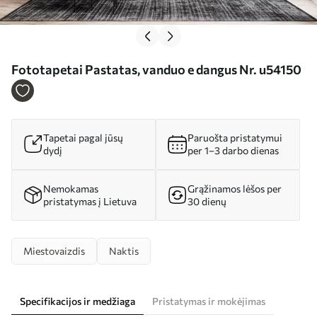
Fototapetai Pastatas, vanduo e dangus Nr. u54150
Tapetai pagal jūsų
Paruošta pristatymui
dydį
per 1–3 darbo dienas
Nemokamas
Grąžinamos lėšos per
pristatymas į Lietuva
30 dienų
Miestovaizdis
Naktis
Specifikacijos ir medžiaga
Pristatymas ir mokėjimas