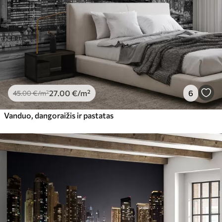
Premium vinilas
65
.00
39
.00
€
/m²
Peel and Stick
81
.65
48
.99
€
/m²
27
.00
€
/m²
6
45
.00
€
/m²
Vanduo, dangoraižis ir pastatas