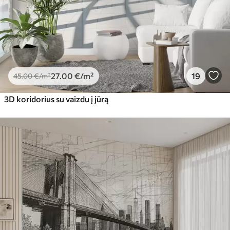
27
.00
€
/m²
19
45
.00
€
/m²
3D koridorius su vaizdu į jūrą