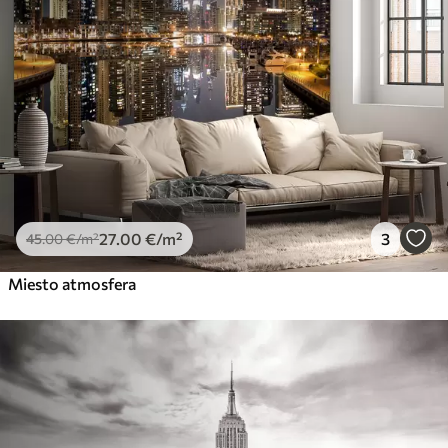
27
.00
€
/m²
3
45
.00
€
/m²
Miesto atmosfera