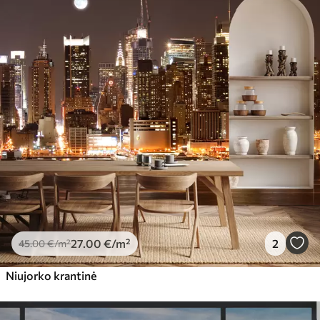
27
.00
€
/m²
2
45
.00
€
/m²
Niujorko krantinė