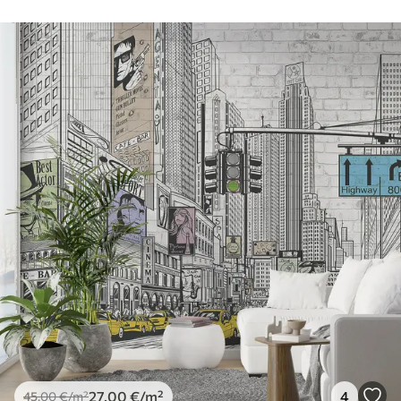
27
.00
€
/m²
4
45
.00
€
/m²