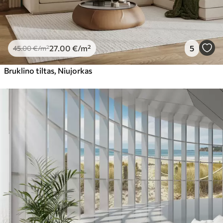
27
.00
€
/m²
5
45
.00
€
/m²
Bruklino tiltas, Niujorkas