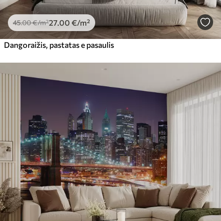
27
.00
€
/m²
45
.00
€
/m²
Dangoraižis, pastatas e pasaulis