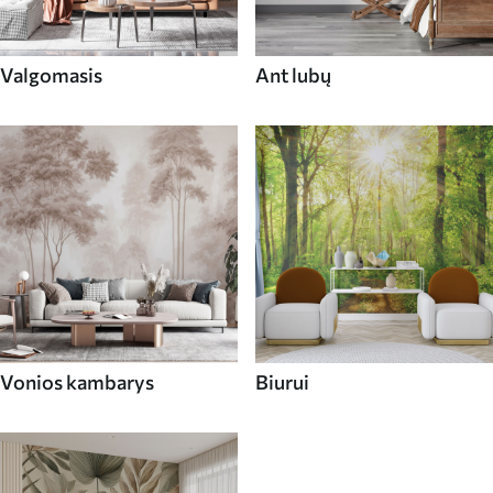
Valgomasis
Ant lubų
Vonios kambarys
Biurui