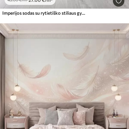
Imperijos sodas su rytietiško stiliaus gyvūnais — beždžione, leopardu, tigru, povu ir garneliu