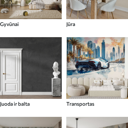
Gyvūnai
Jūra
Juoda ir balta
Transportas