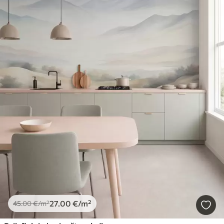
27
.00
€
/m²
45
.00
€
/m²