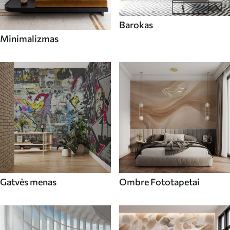
Barokas
Minimalizmas
Gatvės menas
Ombre Fototapetai