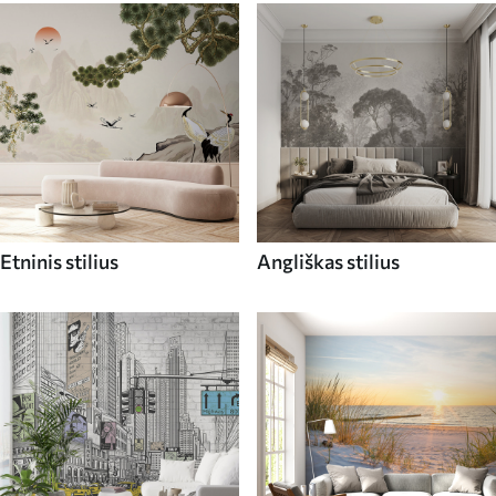
Etninis stilius
Angliškas stilius