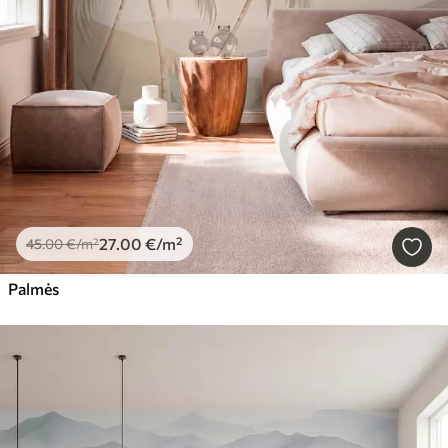
27
.00
€
/m²
45
.00
€
/m²
Palmės