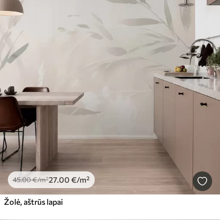
27
.00
€
/m²
45
.00
€
/m²
Žolė, aštrūs lapai