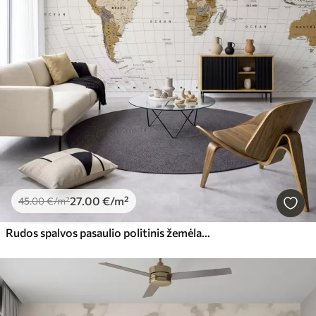
27
.00
€
/m²
45
.00
€
/m²
Rudos spalvos pasaulio politinis žemėlapis su vėliavomis ir pavadinimais anglų kalba