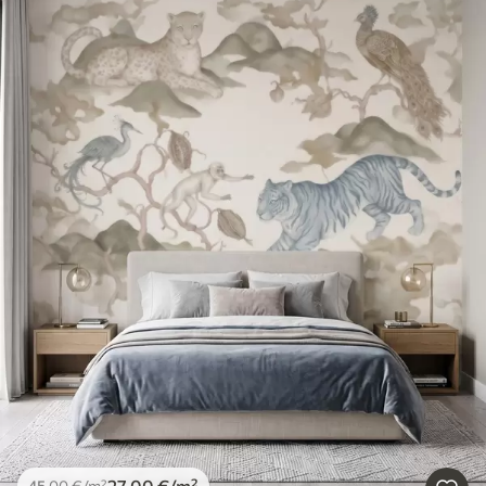
27
.00
€
/m²
45
.00
€
/m²