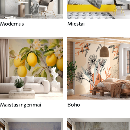
Modernus
Miestai
Maistas ir gėrimai
Boho