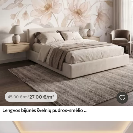
27
.00
€
/m²
45
.00
€
/m²
Lengvos bijūnės švelnių pudros-smėlio atspalvių