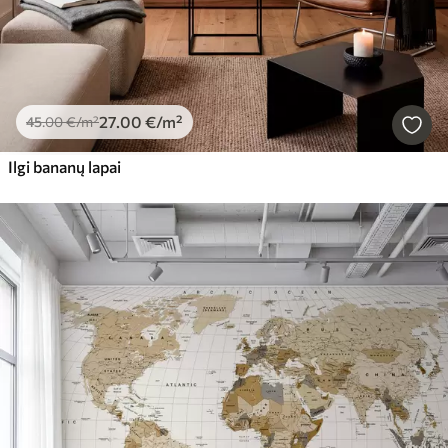
27
.00
€
/m²
45
.00
€
/m²
Ilgi bananų lapai