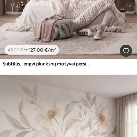
27
.00
€
/m²
45
.00
€
/m²
Subtilūs, lengvi plunksnų motyvai persikų-rožinės spalvos migloje su švelniu blizgesiu