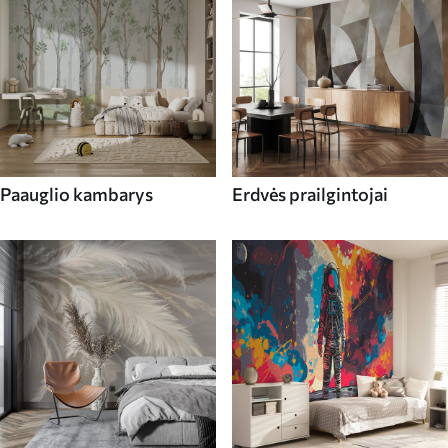
Paauglio kambarys
Erdvės prailgintojai