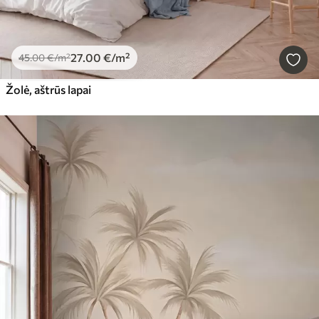
27
.00
€
/m²
45
.00
€
/m²
Žolė, aštrūs lapai