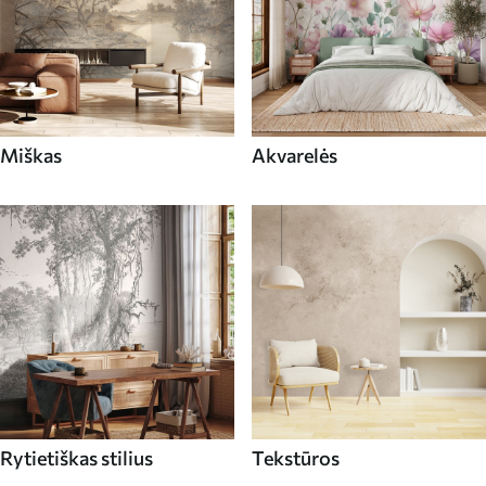
Miškas
Akvarelės
Rytietiškas stilius
Tekstūros