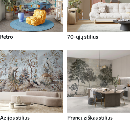
Retro
70-ųjų stilius
Azijos stilius
Prancūziškas stilius