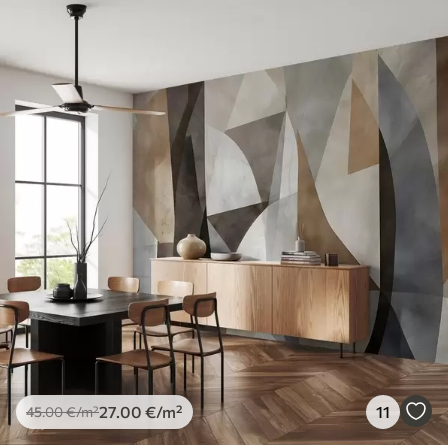
27
.00
€
/m²
11
45
.00
€
/m²