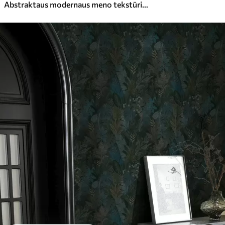
Abstraktaus modernaus meno tekstūrinės geometrinės formos rudos, pilkos ir smėlio spalvos atspalviais