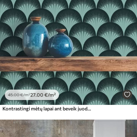
27
.00
€
/m²
45
.00
€
/m²
Kontrastingi mėtų lapai ant beveik juodo fono