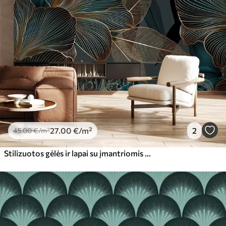
27
.00
€
/m²
2
45
.00
€
/m²
Stilizuotos gėlės ir lapai su įmantriomis linijomis arbatžolių ir geltonos spalvos atspalviais tamsiame fone