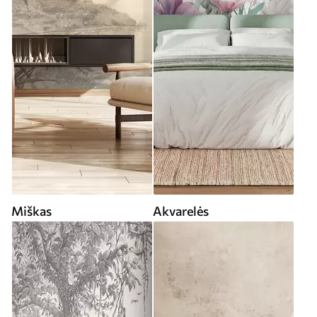
Miškas
Akvarelės