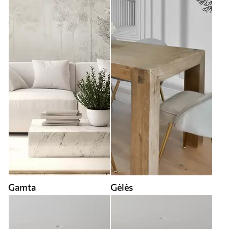
Gamta
Gėlės