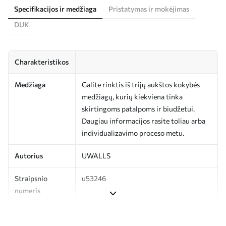
Specifikacijos ir medžiaga
Pristatymas ir mokėjimas
DUK
Charakteristikos
Medžiaga
Galite rinktis iš trijų aukštos kokybės
medžiagų, kurių kiekviena tinka
skirtingoms patalpoms ir biudžetui.
Daugiau informacijos rasite toliau arba
individualizavimo proceso metu.
Autorius
UWALLS
Straipsnio
u53246
numeris
Gamyba
Spausdinamas jūsų nurodyto dydžio
vaizdas, supjaustytas į vienodas iki 50 cm