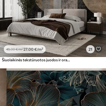
27
.00
€
/m²
21
45
.00
€
/m²
Šiuolaikinės tekstūruotos juodos ir oranžinės spalvos abstrakcija