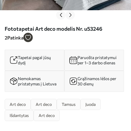
Fototapetai Art deco modelis Nr. u53246
2
Patinka
Tapetai pagal jūsų
Paruošta pristatymui
dydį
per 1–3 darbo dienas
Nemokamas
Grąžinamos lėšos per
pristatymas į Lietuva
30 dienų
Art deco
Art deco
Tamsus
Juoda
Išdantytas
Art deco