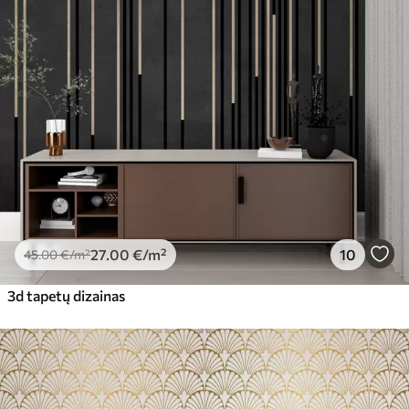
27
.00
€
/m²
10
45
.00
€
/m²
3d tapetų dizainas