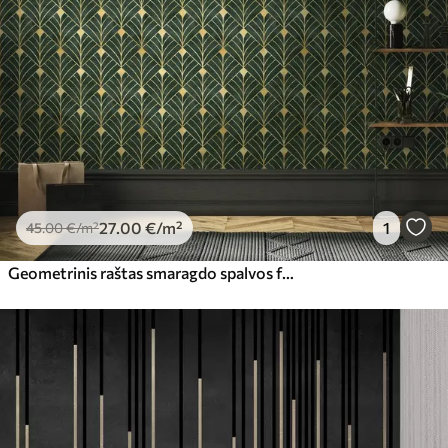
56
.67
34
.00
€
/m²
Premium vinilas
65
.00
39
.00
€
/m²
Peel and Stick
81
.65
48
.99
€
/m²
27
.00
€
/m²
1
45
.00
€
/m²
Geometrinis raštas smaragdo spalvos fone