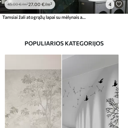
27
.00
€
/m²
4
45
.00
€
/m²
Tamsiai žali atogrąžų lapai su mėlynais akcentais
POPULIARIOS KATEGORIJOS