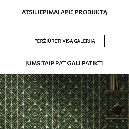
pločio juosteles.
ATSILIEPIMAI APIE PRODUKTĄ
Be to,
Galite padengti laku ir (arba) tapetų
klijais.
Valymas
Tapetus galima švelniai valyti minkšta
PERŽIŪRĖTI VISĄ GALERIJĄ
kempine. Lakuotus tapetus galima valyti
vandeniu.
JUMS TAIP PAT GALI PATIKTI
Taikymo būdas
Sklandus taikymas
Turimos medžiagos
Standartas
45
.00
27
.00
€
/m²
Premiumas