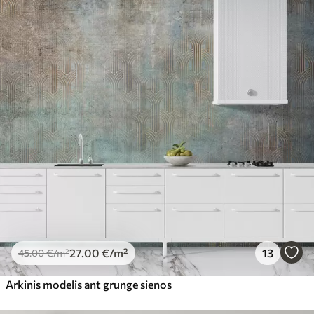
27
.00
€
/m²
13
45
.00
€
/m²
Arkinis modelis ant grunge sienos