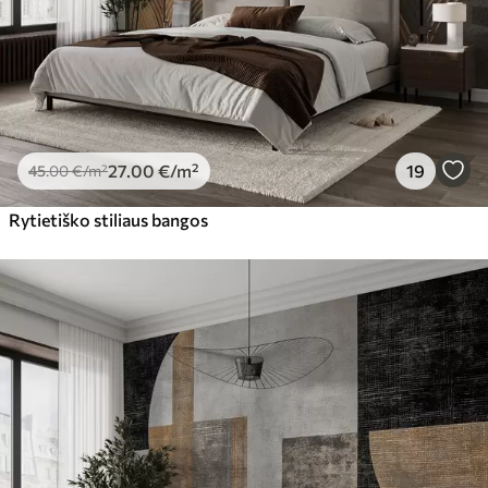
27
.00
€
/m²
19
45
.00
€
/m²
Rytietiško stiliaus bangos