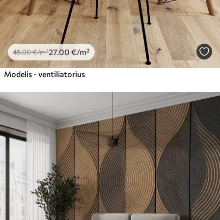
27
.00
€
/m²
45
.00
€
/m²
Modelis - ventiliatorius