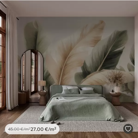
27
.00
€
/m²
45
.00
€
/m²