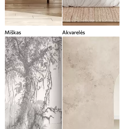
Miškas
Akvarelės