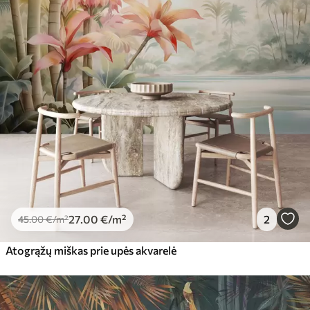
27
.00
€
/m²
2
45
.00
€
/m²
Atogrąžų miškas prie upės akvarelė