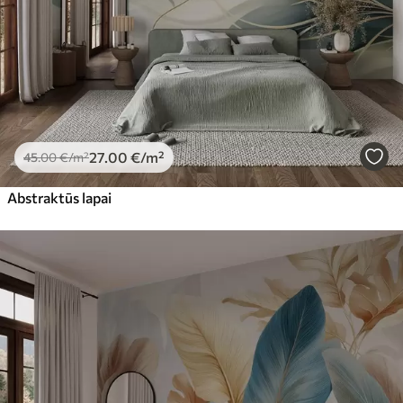
27
.00
€
/m²
45
.00
€
/m²
Abstraktūs lapai