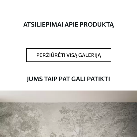
Gamyba
Spausdinamas jūsų nurodyto dydžio
vaizdas, supjaustytas į vienodas iki 50 cm
pločio juosteles.
ATSILIEPIMAI APIE PRODUKTĄ
Be to,
Galite padengti laku ir (arba) tapetų
klijais.
Valymas
Tapetus galima švelniai valyti minkšta
PERŽIŪRĖTI VISĄ GALERIJĄ
kempine. Lakuotus tapetus galima valyti
vandeniu.
JUMS TAIP PAT GALI PATIKTI
Taikymo būdas
Sklandus taikymas
Turimos medžiagos
Standartas
45
.00
27
.00
€
/m²