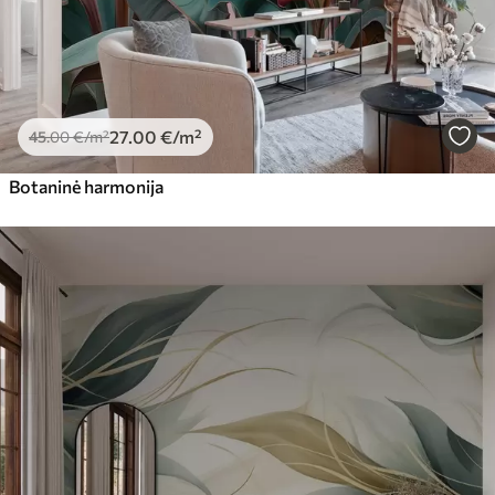
27
.00
€
/m²
45
.00
€
/m²
Botaninė harmonija