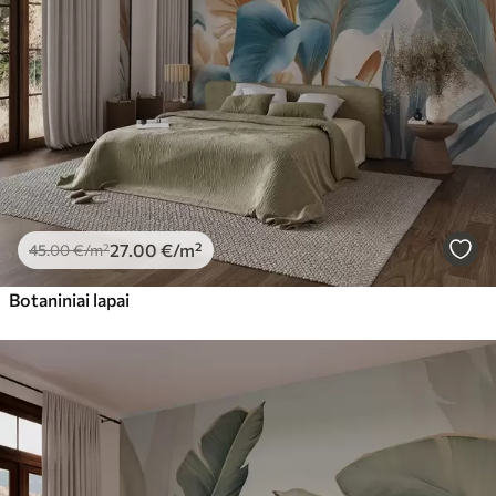
27
.00
€
/m²
45
.00
€
/m²
Botaniniai lapai