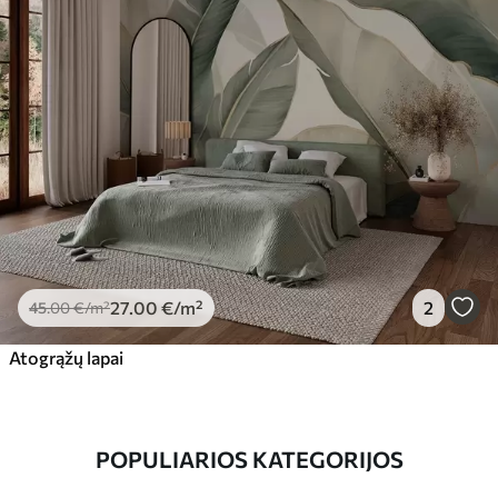
27
.00
€
/m²
2
45
.00
€
/m²
Atogrąžų lapai
POPULIARIOS KATEGORIJOS