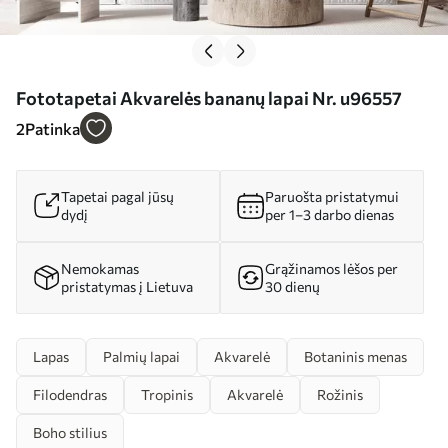
Fototapetai Akvarelės bananų lapai Nr. u96557
2
Patinka
Tapetai pagal jūsų
Paruošta pristatymui
dydį
per 1–3 darbo dienas
Nemokamas
Grąžinamos lėšos per
pristatymas į Lietuva
30 dienų
Lapas
Palmių lapai
Akvarelė
Botaninis menas
Filodendras
Tropinis
Akvarelė
Rožinis
Boho stilius