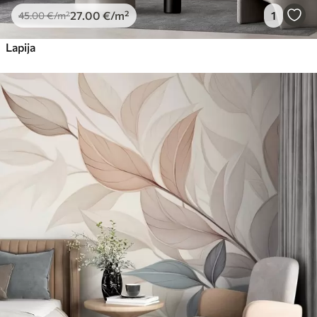
27
.00
€
/m²
1
45
.00
€
/m²
Lapija