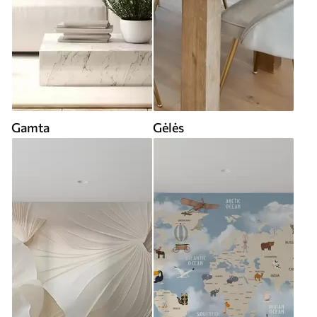
Gamta
Gėlės