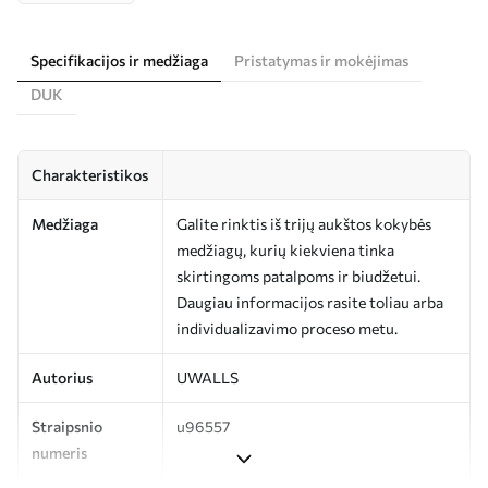
Specifikacijos ir medžiaga
Pristatymas ir mokėjimas
DUK
Charakteristikos
Medžiaga
Galite rinktis iš trijų aukštos kokybės
medžiagų, kurių kiekviena tinka
skirtingoms patalpoms ir biudžetui.
Daugiau informacijos rasite toliau arba
individualizavimo proceso metu.
Autorius
UWALLS
Straipsnio
u96557
numeris