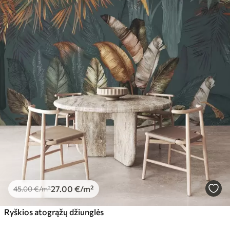
27
.00
€
/m²
45
.00
€
/m²
Ryškios atogrąžų džiunglės