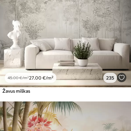
Premiumas
56
.67
34
.00
€
/m²
Premium vinilas
65
.00
39
.00
€
/m²
Peel and Stick
81
.65
48
.99
€
/m²
27
.00
€
/m²
235
45
.00
€
/m²
Žavus miškas