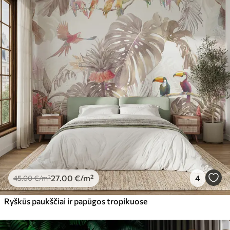
27
.00
€
/m²
4
45
.00
€
/m²
Ryškūs paukščiai ir papūgos tropikuose