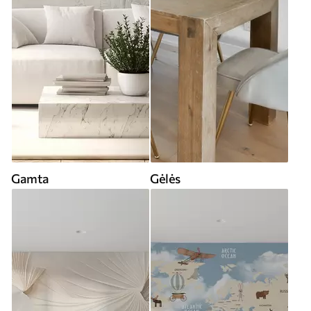
Gamta
Gėlės