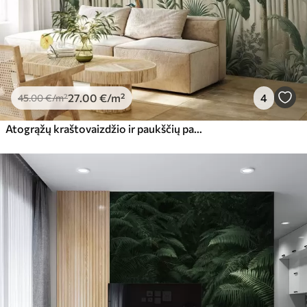
27
.00
€
/m²
4
45
.00
€
/m²
Atogrąžų kraštovaizdžio ir paukščių panorama