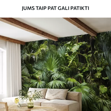
JUMS TAIP PAT GALI PATIKTI
Taikymo būdas
Sklandus taikymas
Turimos medžiagos
Standartas
45
.00
27
.00
€
/m²
Premiumas
56
.67
34
.00
€
/m²
Premium vinilas
65
.00
39
.00
€
/m²
Peel and Stick
81
.65
48
.99
€
/m²