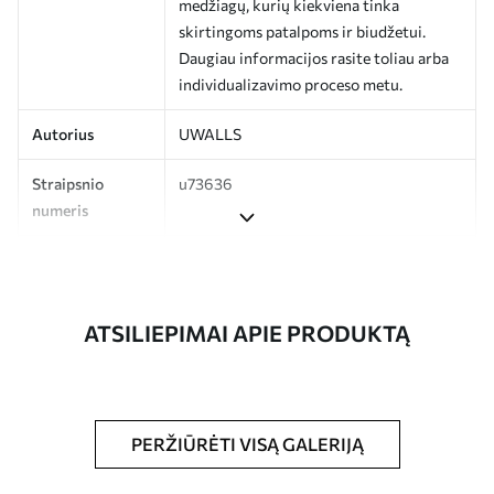
medžiagų, kurių kiekviena tinka
skirtingoms patalpoms ir biudžetui.
Daugiau informacijos rasite toliau arba
individualizavimo proceso metu.
Autorius
UWALLS
Straipsnio
u73636
numeris
Gamyba
Spausdinamas jūsų nurodyto dydžio
vaizdas, supjaustytas į vienodas iki 50 cm
pločio juosteles.
ATSILIEPIMAI APIE PRODUKTĄ
Be to,
Galite padengti laku ir (arba) tapetų
klijais.
Valymas
Tapetus galima švelniai valyti minkšta
PERŽIŪRĖTI VISĄ GALERIJĄ
kempine. Lakuotus tapetus galima valyti
vandeniu.