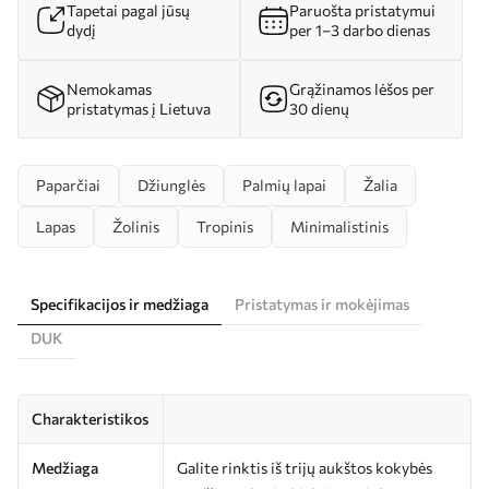
Tapetai pagal jūsų
Paruošta pristatymui
dydį
per 1–3 darbo dienas
Nemokamas
Grąžinamos lėšos per
pristatymas į Lietuva
30 dienų
Paparčiai
Džiunglės
Palmių lapai
Žalia
Lapas
Žolinis
Tropinis
Minimalistinis
Specifikacijos ir medžiaga
Pristatymas ir mokėjimas
DUK
Charakteristikos
Medžiaga
Galite rinktis iš trijų aukštos kokybės