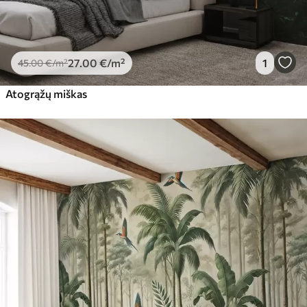
27
.00
€
/m²
1
45
.00
€
/m²
Atogrąžų miškas