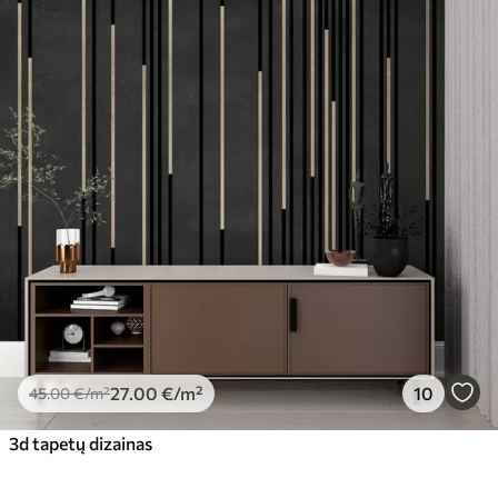
27
.00
€
/m²
10
45
.00
€
/m²
3d tapetų dizainas