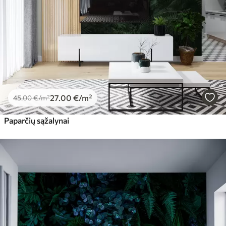
27
.00
€
/m²
45
.00
€
/m²
Paparčių sąžalynai