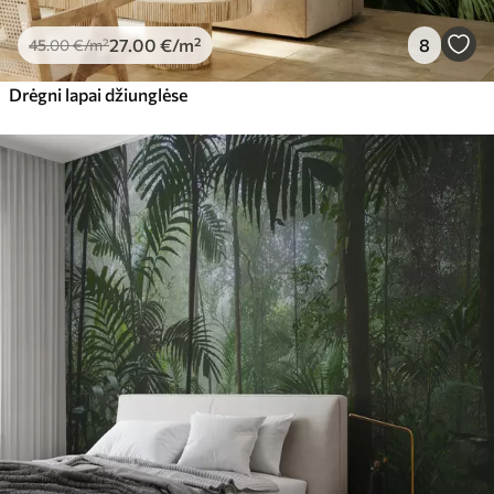
27
.00
€
/m²
8
45
.00
€
/m²
Drėgni lapai džiunglėse