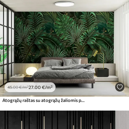
27
.00
€
/m²
45
.00
€
/m²
Atogrąžų raštas su atogrąžų žaliomis palmėmis, bananų lapais