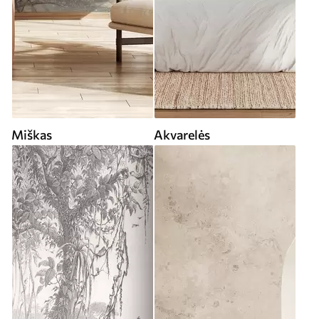
Miškas
Akvarelės