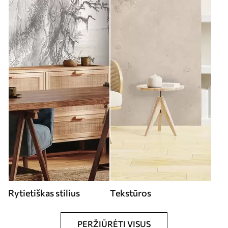
Rytietiškas stilius
Tekstūros
PERŽIŪRĖTI VISUS