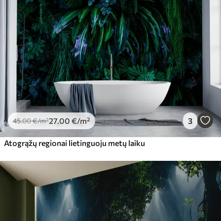
27
.00
€
/m²
3
45
.00
€
/m²
Atogrąžų regionai lietinguoju metų laiku