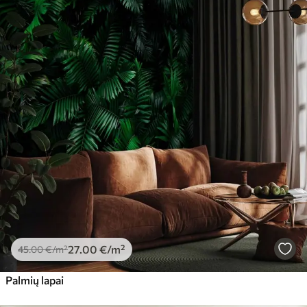
27
.00
€
/m²
45
.00
€
/m²
Palmių lapai