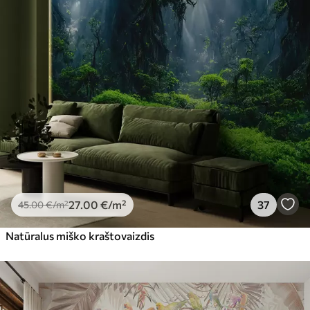
27
.00
€
/m²
37
45
.00
€
/m²
Natūralus miško kraštovaizdis