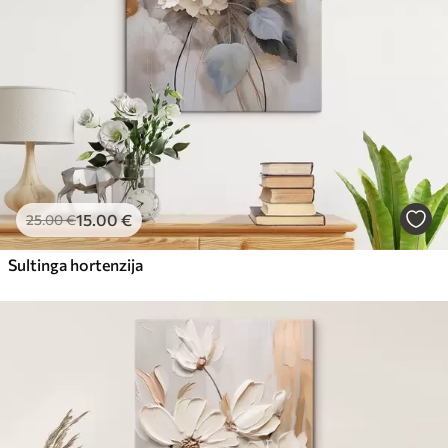
15
.00
€
25
.00
€
Sultinga hortenzija