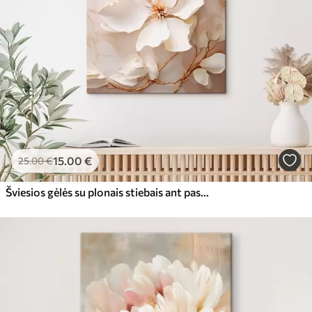
15
.00
€
25
.00
€
Šviesios gėlės su plonais stiebais ant pastelinio fono