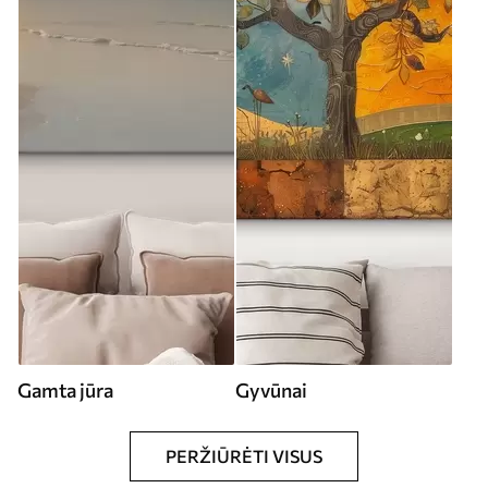
Gamta jūra
Gyvūnai
PERŽIŪRĖTI VISUS