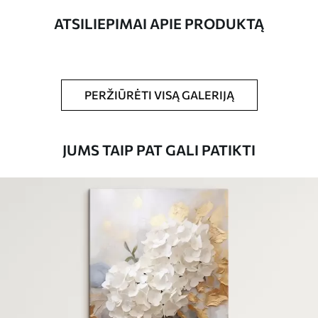
ATSILIEPIMAI APIE PRODUKTĄ
Straipsnio
s39857
numeris
Be to,
Galite padengti laku.
PERŽIŪRĖTI VISĄ GALERIJĄ
Turimos medžiagos
JUMS TAIP PAT GALI PATIKTI
Standartas
Iš
15
.00
€
Premium
Iš
19
.00
€
Eco-Premium
Iš
23
.00
€