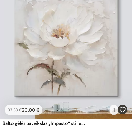
20
.00
€
1
33
.33
€
Balto gėlės paveikslas „Impasto“ stiliumi, nutapytas švelniais teptuko potėpiais