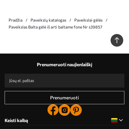
Pradžia
Paveikslų katalogas
Paveikslai gėlės
Paveikslas Balta gėlė iš arti baltame fone Nr s39857
Prenumeruoti naujienlaiškį
Prenumeruoti
Keisti kalbą