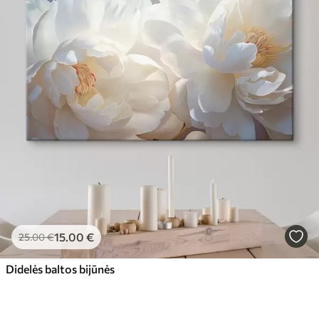
15
.00
€
25
.00
€
Didelės baltos bijūnės