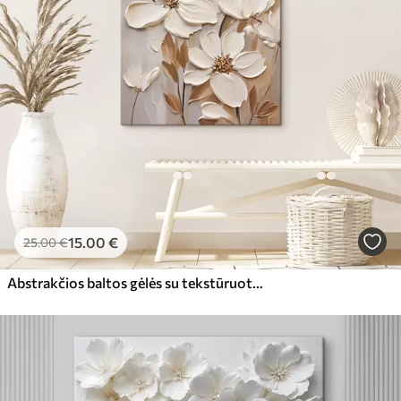
15
.00
€
25
.00
€
Abstrakčios baltos gėlės su tekstūruotais žiedlapiais, neutraliame fone su subtiliais teptuko potėpiais.