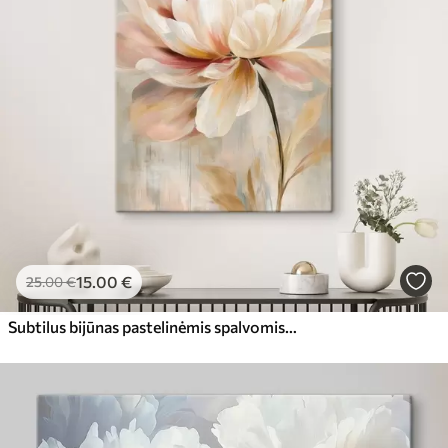
15
.00
€
25
.00
€
Subtilus bijūnas pastelinėmis spalvomis, nutapytas aliejaus tapybos stiliumi