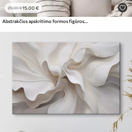
15
.00
€
25
.00
€
Abstrakčios apskritimo formos figūros su lapais neutralių atspalvių