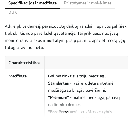
Specifikacijos ir medžiaga
Pristatymas ir mokėjimas
DUK
Atkreipkite dėmesį: pavaizduotų daiktų vaizdai ir spalvos gali šiek
tiek skirtis nuo paveikslėlių svetainėje. Tai priklauso nuo jūsų
monitoriaus raiškos ir nustatymų, taip pat nuo apšvietimo sąlygų
fotografavimo metu.
Charakteristikos
Medžiaga
Galima rinktis iš trijų medžiagų:
Standartas
- lygi, grūdėta sintetinė
medžiaga su blizgiu paviršiumi.
"Premium"
- matinė medžiaga, panaši į
dailininkų drobes.
"Eco-Premium"
- aukštos kokybės
drobė, pagaminta iš 100 % medvilnės.
Autorius
UWALLS