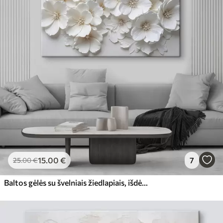
15
.00
€
7
25
.00
€
Baltos gėlės su švelniais žiedlapiais, išdėstytais gražiu gėlių raštu šviesiame fone