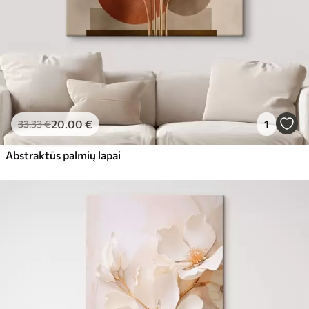
20
.00
€
1
33
.33
€
Abstraktūs palmių lapai