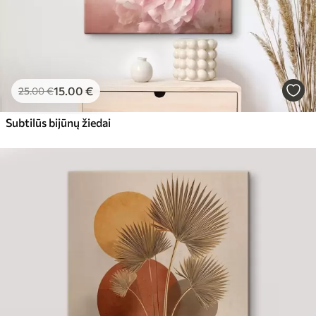
15
.00
€
25
.00
€
Subtilūs bijūnų žiedai