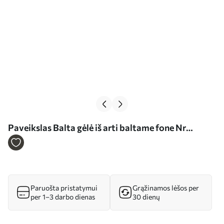
Paveikslas Balta gėlė iš arti baltame fone Nr
s39857
Paruošta pristatymui
Grąžinamos lėšos per
per 1–3 darbo dienas
30 dienų