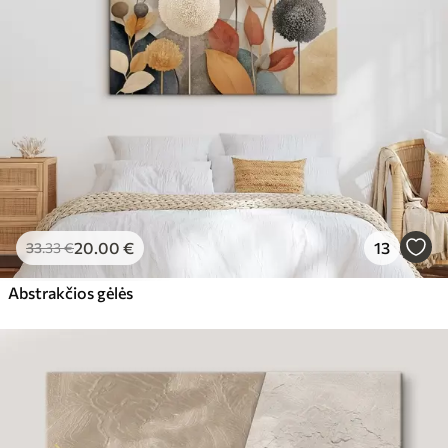
20
.00
€
13
33
.33
€
Abstrakčios gėlės