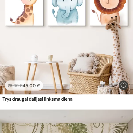
Eco-Premium
Iš
23
.00
€
45
.00
€
75
.00
€
Trys draugai dalijasi linksma diena