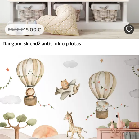
15
.00
€
25
.00
€
Dangumi sklendžiantis lokio pilotas