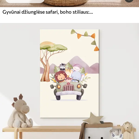
Gyvūnai džiunglėse safari, boho stiliaus: beždžionė, liūtas, žirafa