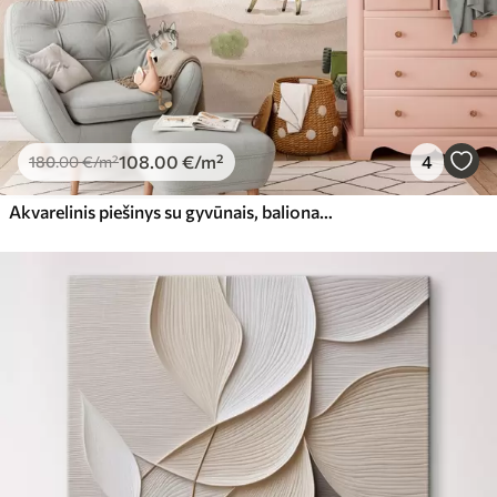
108
.00
€
/m²
4
180
.00
€
/m²
Akvarelinis piešinys su gyvūnais, balionais, lėktuvu ir automobiliu