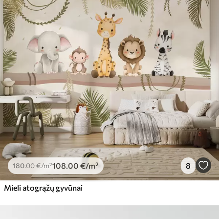
108
.00
€
/m²
8
180
.00
€
/m²
Mieli atogrąžų gyvūnai