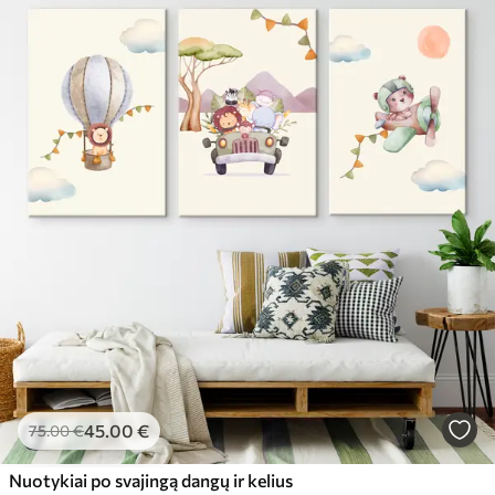
45
.00
€
75
.00
€
Nuotykiai po svajingą dangų ir kelius