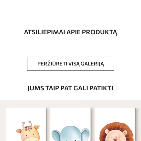
drobė, pagaminta iš 100 % medvilnės.
Autorius
UWALLS
ATSILIEPIMAI APIE PRODUKTĄ
Straipsnio
s37920
numeris
Be to,
Galite padengti laku.
PERŽIŪRĖTI VISĄ GALERIJĄ
Turimos medžiagos
JUMS TAIP PAT GALI PATIKTI
Standartas
Iš
15
.00
€
Premium
Iš
19
.00
€