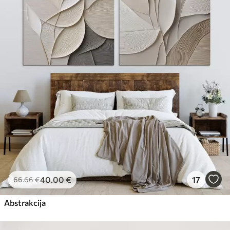
40
.00
€
17
66
.66
€
Abstrakcija