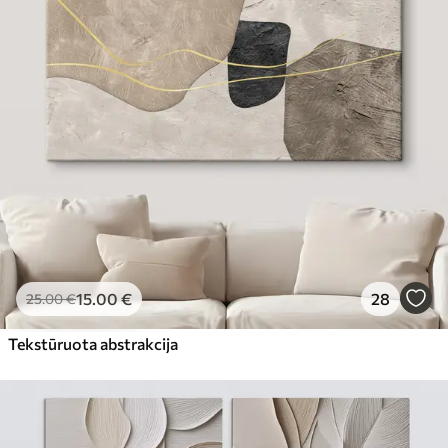
15
.00
€
28
25
.00
€
Tekstūruota abstrakcija