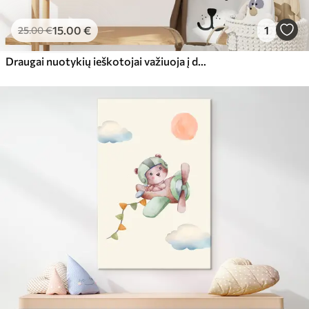
15
.00
€
1
25
.00
€
Draugai nuotykių ieškotojai važiuoja į džiungles