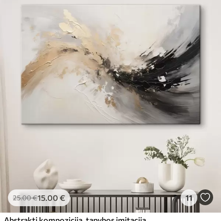
15
.00
€
11
25
.00
€
Abstrakti kompozicija, tapybos imitacija