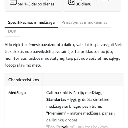
per 1–3 darbo dienas
30 dienų
Specifikacijos ir medžiaga
Pristatymas ir mokėjimas
DUK
Atkreipkite dėmesį: pavaizduotų daiktų vaizdai ir spalvos gali šiek
tiek skirtis nuo paveikslėlių svetainėje. Tai priklauso nuo jūsų
monitoriaus raiškos ir nustatymų, taip pat nuo apšvietimo sąlygų
fotografavimo metu.
Charakteristikos
Medžiaga
Galima rinktis iš trijų medžiagų:
Standartas
- lygi, grūdėta sintetinė
medžiaga su blizgiu paviršiumi.
"Premium"
- matinė medžiaga, panaši į
dailininkų drobes.
"Eco-Premium"
- aukštos kokybės