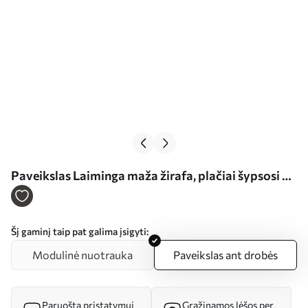
Paveikslas Laiminga maža žirafa, plačiai šypsosi Nr
s37920
Šį gaminį taip pat galima įsigyti:
Modulinė nuotrauka
Paveikslas ant drobės
Paruošta pristatymui
Grąžinamos lėšos per