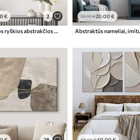
00
€
2
20
.00
€
33
.33
€
Harmoningos ryškios abstrakčios formos
00
€
28
40
.00
€
66
.66
€