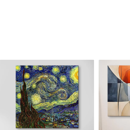
Be to,
Galite padengti laku.
Turimos medžiagos
Standartas
Premium
Iš
15
.00
€
Iš
19
.00
€