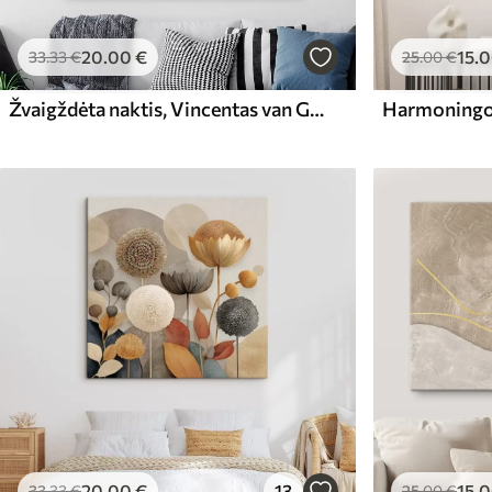
20
.00
€
15
.
33
.33
€
25
.00
€
Žvaigždėta naktis, Vincentas van Gogas
20
.00
€
13
15
.
33
.33
€
25
.00
€