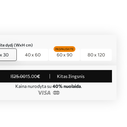
kite dydį (WxH cm)
PASPAUSKITE
x 30
40 x 60
60 x 90
80 x 120
iš
25
.00
15
.00
€
Kitas žingsnis
Kaina nurodyta su
40% nuolaida
.