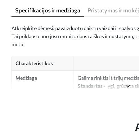
Specifikacijos ir medžiaga
Pristatymas ir mokė
Atkreipkite dėmesį: pavaizduotų daiktų vaizdai ir spalvos gal
Tai priklauso nuo jūsų monitoriaus raiškos ir nustatymų, 
metu.
Charakteristikos
Medžiaga
Galima rinktis iš trijų medži
Standartas
- lygi, grūdėta s
"Premium"
- matinė medžiag
"Eco-Premium"
- aukštos k
Autorius
UWALLS
Straipsnio numeris
s12313