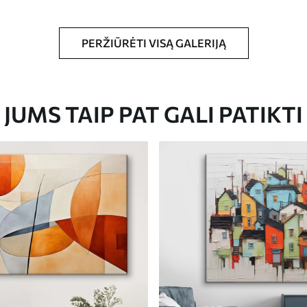
PERŽIŪRĖTI VISĄ GALERIJĄ
Eco-Premium
JUMS TAIP PAT GALI PATIKTI
Iš
23
.00
€