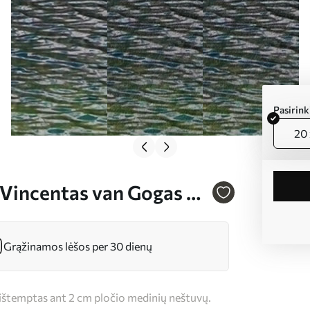
Pasirin
20 
, Vincentas van Gogas Nr
Grąžinamos lėšos per 30 dienų
s ištemptas ant 2 cm pločio medinių neštuvų.