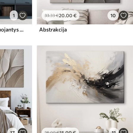
1
20
.00
€
10
33
.33
€
Abstraktūs nameliai, imituojantys teptuko potėpį
Abstrakcija
17
15
.00
€
11
25
.00
€