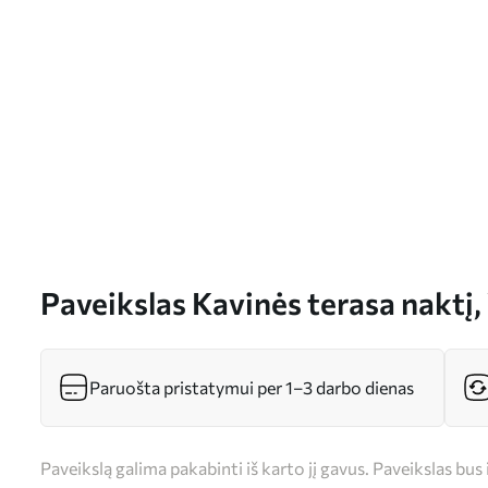
Paveikslas Kavinės terasa naktį
s12313
Paruošta pristatymui per 1–3 darbo dienas
Paveikslą galima pakabinti iš karto jį gavus. Paveikslas bu