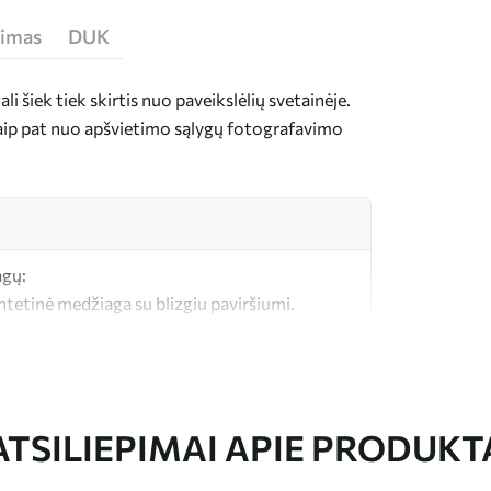
jimas
DUK
i šiek tiek skirtis nuo paveikslėlių svetainėje.
taip pat nuo apšvietimo sąlygų fotografavimo
agų:
intetinė medžiaga su blizgiu paviršiumi.
a, panaši į dailininkų drobes.
okybės drobė, pagaminta iš 100 % medvilnės.
ATSILIEPIMAI APIE PRODUKT