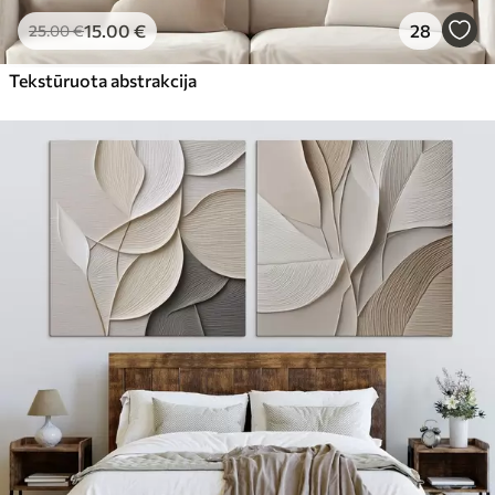
15
.00
€
28
25
.00
€
Tekstūruota abstrakcija