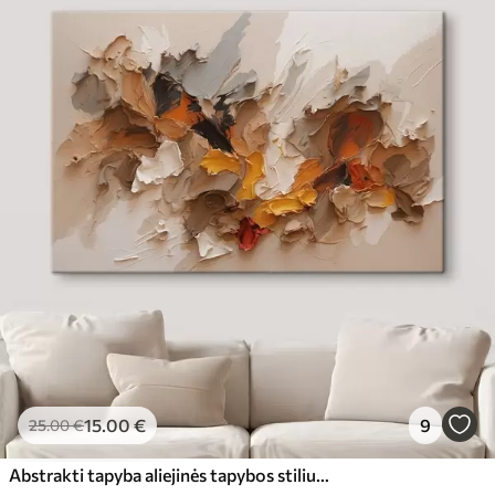
15
.00
€
9
25
.00
€
Abstrakti tapyba aliejinės tapybos stiliumi