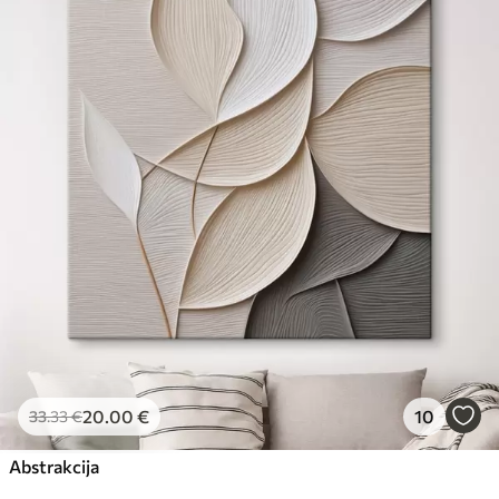
Premium
Iš
57
.00
€
Eco-Premium
Iš
69
.00
€
20
.00
€
10
33
.33
€
Abstrakcija