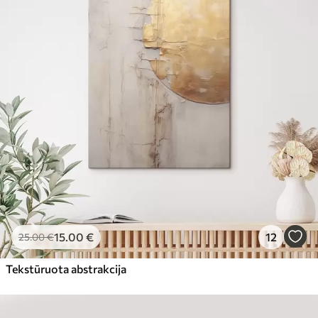
15
.00
€
12
25
.00
€
Tekstūruota abstrakcija