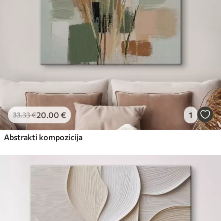
20
.00
€
1
33
.33
€
Abstrakti kompozicija