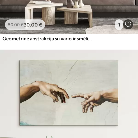
30
.00
€
1
50
.00
€
Geometrinė abstrakcija su vario ir smėlio spalvos akcentais, atlikta šiuolaikiniu grafiniu stiliumi