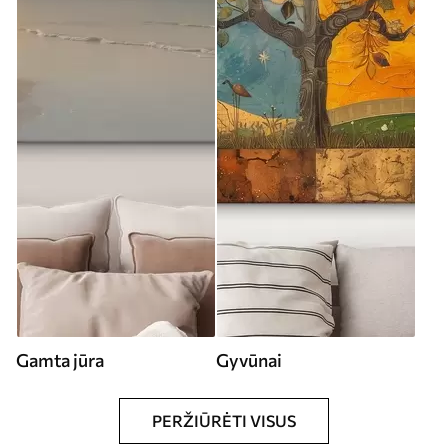
Gamta jūra
Gyvūnai
PERŽIŪRĖTI VISUS