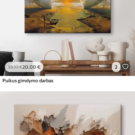
20
.00
€
2
33
.33
€
Puikus gimdymo darbas