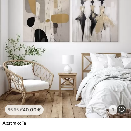
40
.00
€
1
66
.66
€
Abstrakcija