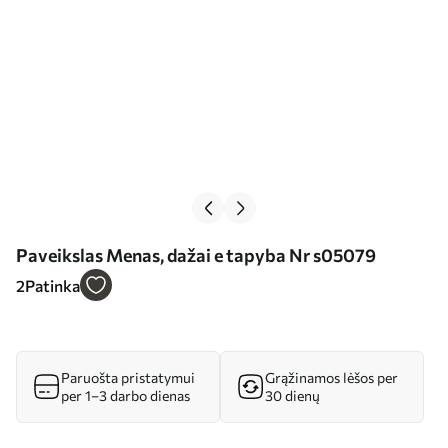
Paveikslas Menas, dažai e tapyba Nr s05079
2
Patinka
Paruošta pristatymui
Grąžinamos lėšos per
per 1–3 darbo dienas
30 dienų