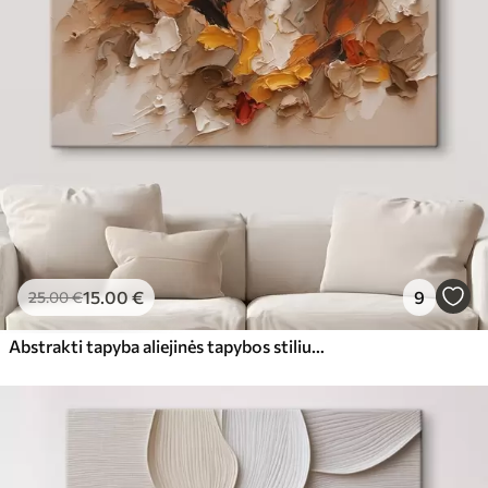
15
.00
€
9
25
.00
€
Abstrakti tapyba aliejinės tapybos stiliumi