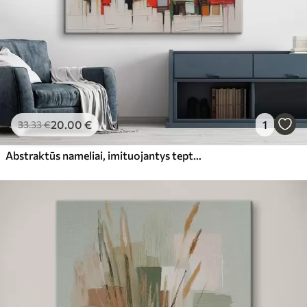
20
.00
€
1
33
.33
€
Abstraktūs nameliai, imituojantys teptuko potėpį