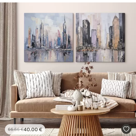
40
.00
€
66
.66
€