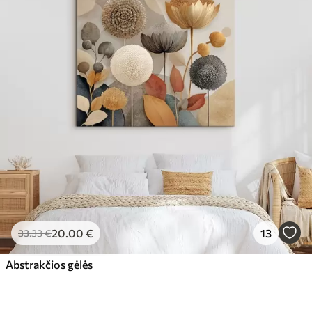
20
.00
€
13
33
.33
€
Abstrakčios gėlės