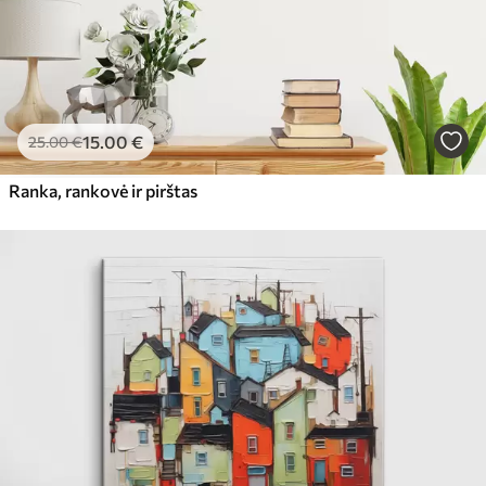
15
.00
€
25
.00
€
Ranka, rankovė ir pirštas