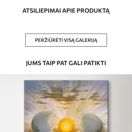
ATSILIEPIMAI APIE PRODUKTĄ
Straipsnio
s05079
numeris
Be to,
Galite padengti laku.
PERŽIŪRĖTI VISĄ GALERIJĄ
Turimos medžiagos
JUMS TAIP PAT GALI PATIKTI
Standartas
Iš
15
.00
€
Premium
Iš
19
.00
€
Eco-Premium
Iš
23
.00
€