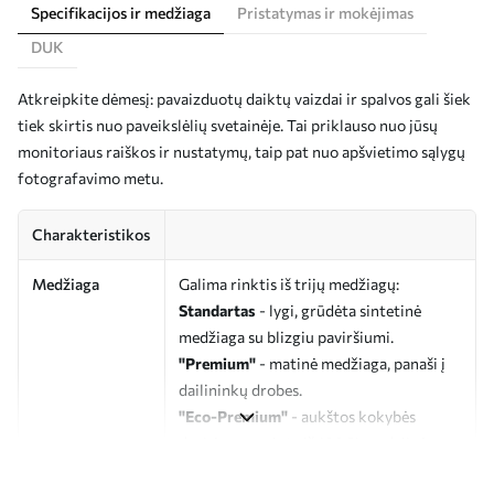
Specifikacijos ir medžiaga
Pristatymas ir mokėjimas
DUK
Atkreipkite dėmesį: pavaizduotų daiktų vaizdai ir spalvos gali šiek
tiek skirtis nuo paveikslėlių svetainėje. Tai priklauso nuo jūsų
monitoriaus raiškos ir nustatymų, taip pat nuo apšvietimo sąlygų
fotografavimo metu.
Charakteristikos
Medžiaga
Galima rinktis iš trijų medžiagų:
Standartas
- lygi, grūdėta sintetinė
medžiaga su blizgiu paviršiumi.
"Premium"
- matinė medžiaga, panaši į
dailininkų drobes.
"Eco-Premium"
- aukštos kokybės
drobė, pagaminta iš 100 % medvilnės.
Autorius
UWALLS