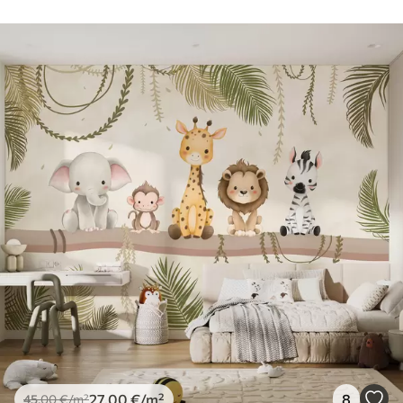
27
.00
€
/m²
8
45
.00
€
/m²