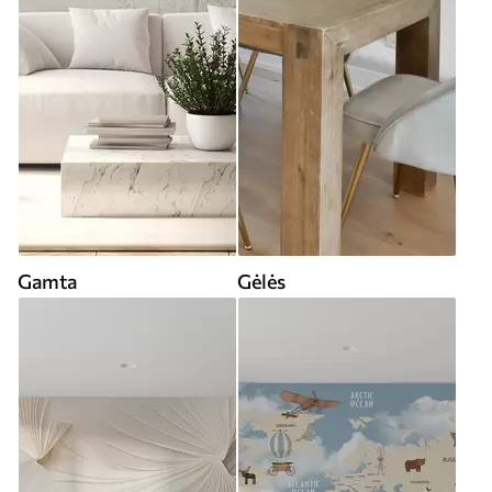
Gamta
Gėlės