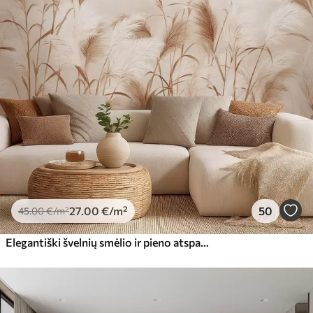
27
.00
€
/m²
50
45
.00
€
/m²
Elegantiški švelnių smėlio ir pieno atspalvių pampų žolės žiedai