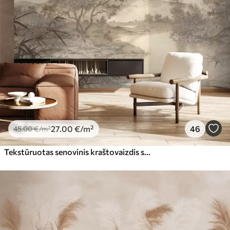
27
.00
€
/m²
46
45
.00
€
/m²
Tekstūruotas senovinis kraštovaizdis su medžiu prie upės ir debesuotu dangumi, sepijos atspalvių gamtos menas