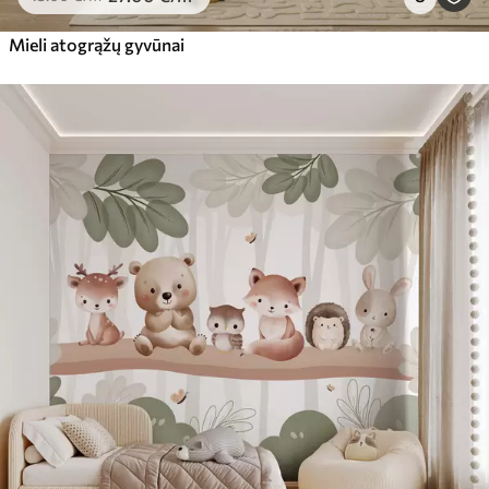
Mieli atogrąžų gyvūnai