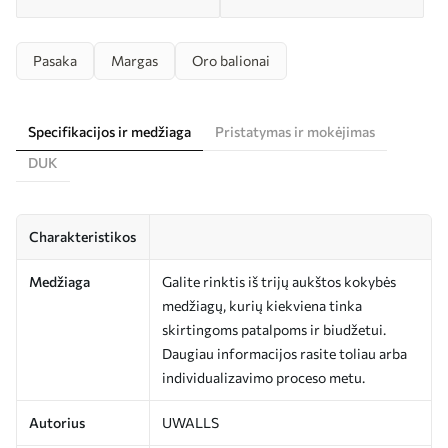
Pasaka
Margas
Oro balionai
Specifikacijos ir medžiaga
Pristatymas ir mokėjimas
DUK
Charakteristikos
Medžiaga
Galite rinktis iš trijų aukštos kokybės
medžiagų, kurių kiekviena tinka
skirtingoms patalpoms ir biudžetui.
Daugiau informacijos rasite toliau arba
individualizavimo proceso metu.
Autorius
UWALLS