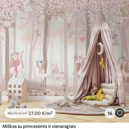
27
.00
€
/m²
16
45
.00
€
/m²
Miškas su princesėmis ir vienaragiais