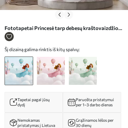
Fototapetai Princesė tarp debesų kraštovaizdžio
su pilimi fone Nr. w04015
Šį dizainą galima rinktis iš kitų spalvų:
Tapetai pagal jūsų
Paruošta pristatymui
dydį
per 1–3 darbo dienas
Nemokamas
Grąžinamos lėšos per
pristatymas į Lietuva
30 dienų