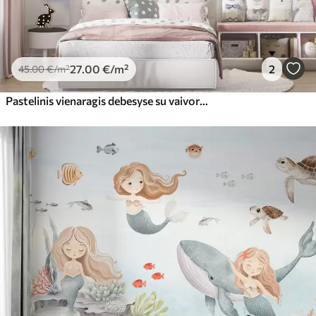
27
.00
€
/m²
2
45
.00
€
/m²
Pastelinis vienaragis debesyse su vaivorykšte ir rožėmis