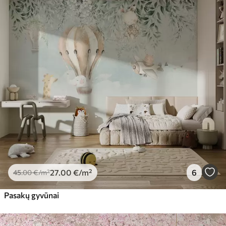
Standartas
45
.00
27
.00
€
/m²
Premiumas
56
.67
34
.00
€
/m²
Premium vinilas
65
.00
39
.00
€
/m²
Peel and Stick
81
.65
48
.99
€
/m²
27
.00
€
/m²
6
45
.00
€
/m²
Pasakų gyvūnai