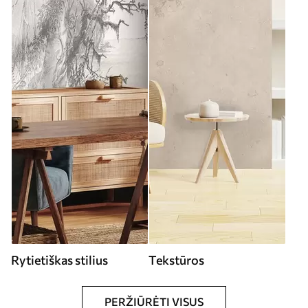
Rytietiškas stilius
Tekstūros
PERŽIŪRĖTI VISUS