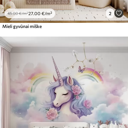
27
.00
€
/m²
2
45
.00
€
/m²
Mieli gyvūnai miške