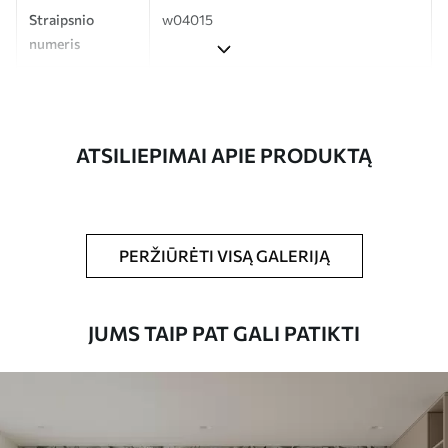
Straipsnio
w04015
numeris
Gamyba
Spausdinamas jūsų nurodyto dydžio
vaizdas, supjaustytas į vienodas iki 50 cm
pločio juosteles.
ATSILIEPIMAI APIE PRODUKTĄ
Be to,
Galite padengti laku ir (arba) tapetų
klijais.
Valymas
Tapetus galima švelniai valyti minkšta
PERŽIŪRĖTI VISĄ GALERIJĄ
kempine. Lakuotus tapetus galima valyti
vandeniu.
JUMS TAIP PAT GALI PATIKTI
Taikymo būdas
Sklandus taikymas
Turimos medžiagos