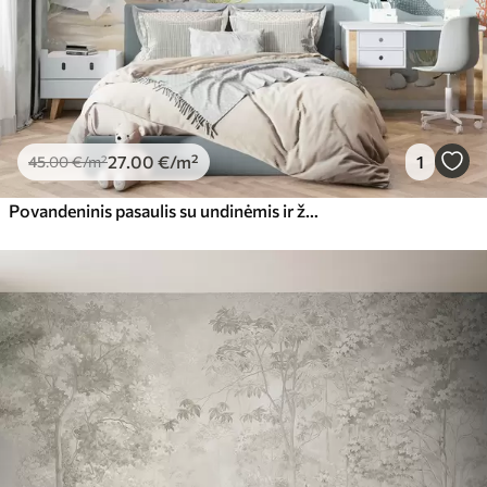
27
.00
€
/m²
1
45
.00
€
/m²
Povandeninis pasaulis su undinėmis ir žuvimis