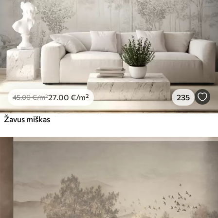
27
.00
€
/m²
235
45
.00
€
/m²
Žavus miškas