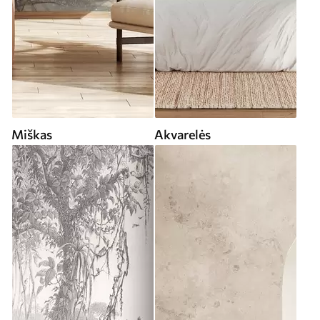
Miškas
Akvarelės