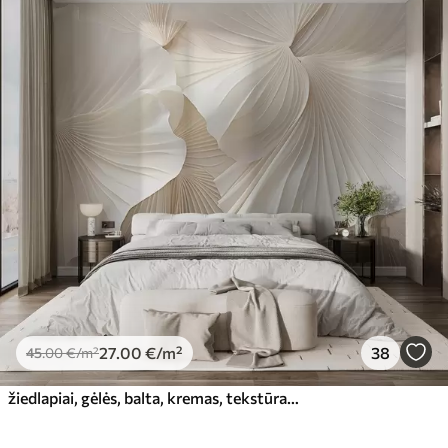
27
.00
€
/m²
38
45
.00
€
/m²
žiedlapiai, gėlės, balta, kremas, tekstūra, švelnumas, dekoratyvinis