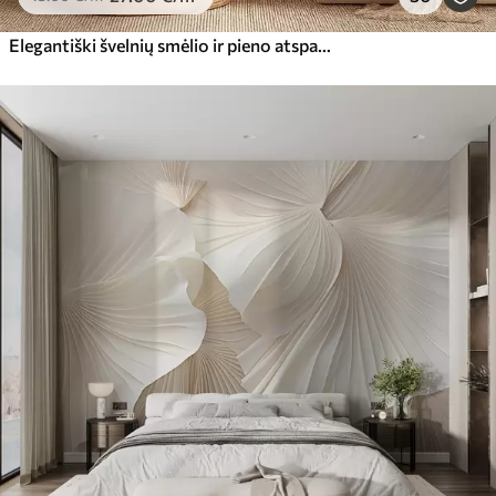
Elegantiški švelnių smėlio ir pieno atspalvių pampų žolės žiedai