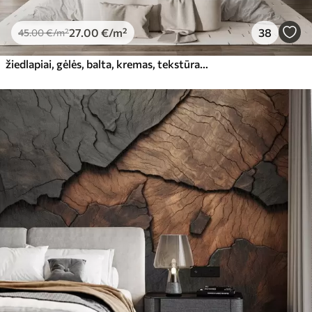
27
.00
€
/m²
38
45
.00
€
/m²
žiedlapiai, gėlės, balta, kremas, tekstūra, švelnumas, dekoratyvinis