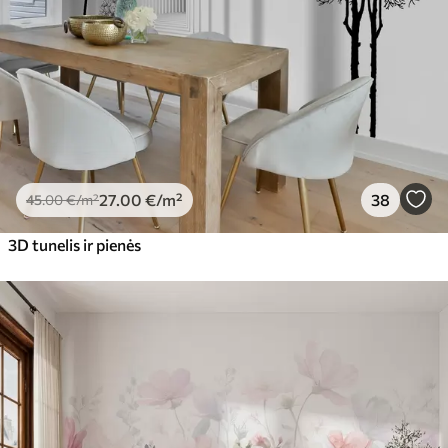
27
.00
€
/m²
38
45
.00
€
/m²
3D tunelis ir pienės