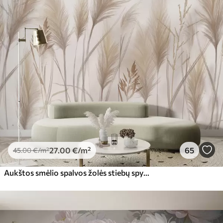
27
.00
€
/m²
65
45
.00
€
/m²
Aukštos smėlio spalvos žolės stiebų spygliukai, siūbuojantys vėjyje, švelniame, šviesiame fone