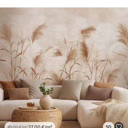
27
.00
€
/m²
50
45
.00
€
/m²