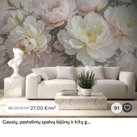
27
.00
€
/m²
91
45
.00
€
/m²
Gausių, pastelinių spalvų bijūnų ir kitų gėlių puokštė švelniame, neryškiame fone