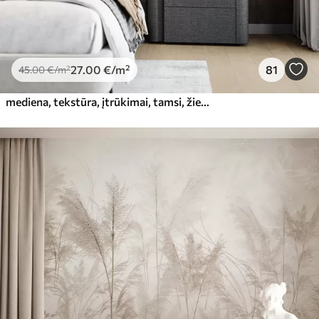
27
.00
€
/m²
81
45
.00
€
/m²
mediena, tekstūra, įtrūkimai, tamsi, žievė, paviršius