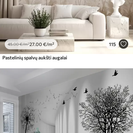
27
.00
€
/m²
115
45
.00
€
/m²
Pastelinių spalvų aukšti augalai