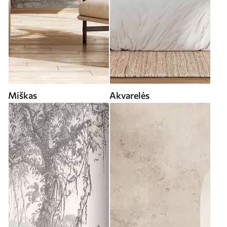
Miškas
Akvarelės