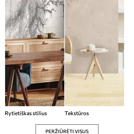
Rytietiškas stilius
Tekstūros
PERŽIŪRĖTI VISUS