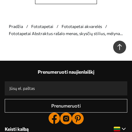
Pradžia
Fototapetai
Fototapetai akvarelės
Fototapetai Abstraktus rašalo menas, skysčių stilius, mėlyna
spalvų paletė Nr. w02744v2
Prenumeruoti naujienlaiškį
Prenumeruoti
Keisti kalbą