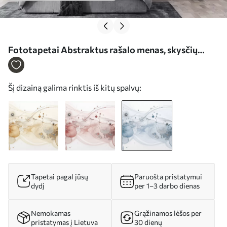
Fototapetai Abstraktus rašalo menas, skysčių
stilius, mėlyna spalvų paletė Nr. w02744v2
Šį dizainą galima rinktis iš kitų spalvų:
Tapetai pagal jūsų
Paruošta pristatymui
dydį
per 1–3 darbo dienas
Nemokamas
Grąžinamos lėšos per
pristatymas į Lietuva
30 dienų