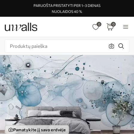
PARUOŠTA PRISTATYTI PER 1–3 DIENAS
NUOLAIDOS 40 %
0
0
Pamatykite jį savo erdvėje