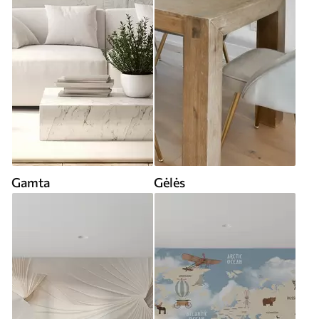
Gamta
Gėlės