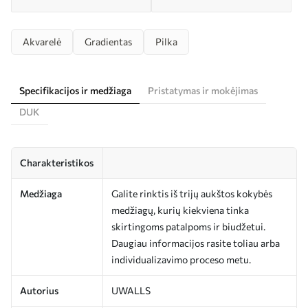
Akvarelė
Gradientas
Pilka
Specifikacijos ir medžiaga
Pristatymas ir mokėjimas
DUK
Charakteristikos
Medžiaga
Galite rinktis iš trijų aukštos kokybės
medžiagų, kurių kiekviena tinka
skirtingoms patalpoms ir biudžetui.
Daugiau informacijos rasite toliau arba
individualizavimo proceso metu.
Autorius
UWALLS