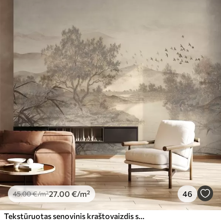
27
.00
€
/m²
46
45
.00
€
/m²
Tekstūruotas senovinis kraštovaizdis su medžiu prie upės ir debesuotu dangumi, sepijos atspalvių gamtos menas