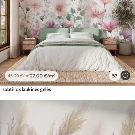
27
.00
€
/m²
57
45
.00
€
/m²
subtilios laukinės gėlės