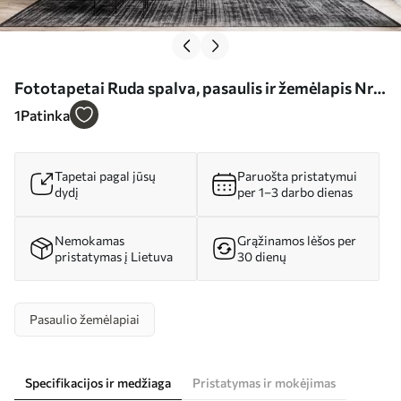
Fototapetai Ruda spalva, pasaulis ir žemėlapis Nr.
u68156
1
Patinka
Tapetai pagal jūsų
Paruošta pristatymui
dydį
per 1–3 darbo dienas
Nemokamas
Grąžinamos lėšos per
pristatymas į Lietuva
30 dienų
Pasaulio žemėlapiai
Specifikacijos ir medžiaga
Pristatymas ir mokėjimas