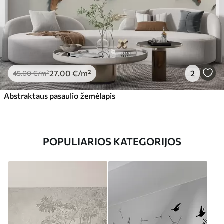
27
.00
€
/m²
2
45
.00
€
/m²
Abstraktaus pasaulio žemėlapis
POPULIARIOS KATEGORIJOS