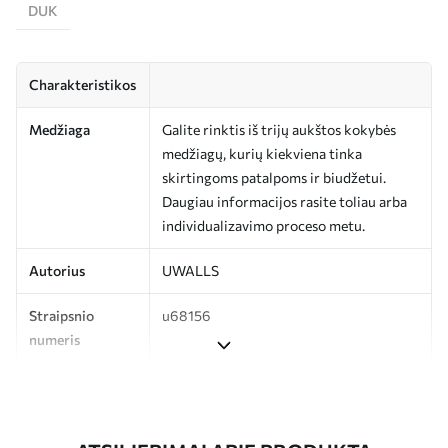
DUK
Charakteristikos
Medžiaga
Galite rinktis iš trijų aukštos kokybės
medžiagų, kurių kiekviena tinka
skirtingoms patalpoms ir biudžetui.
Daugiau informacijos rasite toliau arba
individualizavimo proceso metu.
Autorius
UWALLS
Straipsnio
u68156
numeris
Gamyba
Spausdinamas jūsų nurodyto dydžio
vaizdas, supjaustytas į vienodas iki 50 cm
pločio juosteles.