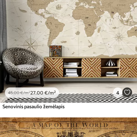
27
.00
€
/m²
4
45
.00
€
/m²
Senovinis pasaulio žemėlapis