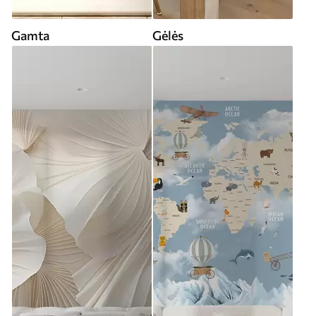
Gamta
Gėlės