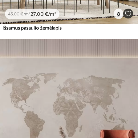
27
.00
€
/m²
8
45
.00
€
/m²
Išsamus pasaulio žemėlapis