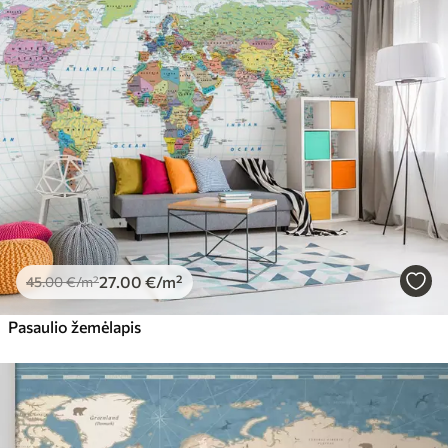
27
.00
€
/m²
45
.00
€
/m²
Pasaulio žemėlapis