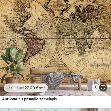
27
.00
€
/m²
5
45
.00
€
/m²
Antikvarinis pasaulio žemėlapis