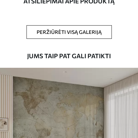
ATSILIEPIMAI APIE PRODUKTĄ
Be to,
Galite padengti laku ir (arba) tapetų
klijais.
Valymas
Tapetus galima švelniai valyti minkšta
PERŽIŪRĖTI VISĄ GALERIJĄ
kempine. Lakuotus tapetus galima valyti
vandeniu.
JUMS TAIP PAT GALI PATIKTI
Taikymo būdas
Sklandus taikymas
Turimos medžiagos
Standartas
45
.00
27
.00
€
/m²
Premiumas
56
.67
34
.00
€
/m²