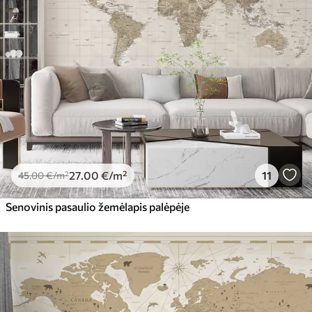
27
.00
€
/m²
11
45
.00
€
/m²
Senovinis pasaulio žemėlapis palėpėje