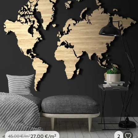
27
.00
€
/m²
2
45
.00
€
/m²