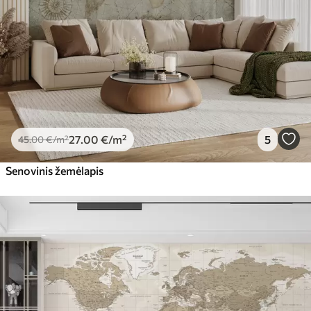
Premium vinilas
65
.00
39
.00
€
/m²
Peel and Stick
81
.65
48
.99
€
/m²
27
.00
€
/m²
5
45
.00
€
/m²
Senovinis žemėlapis