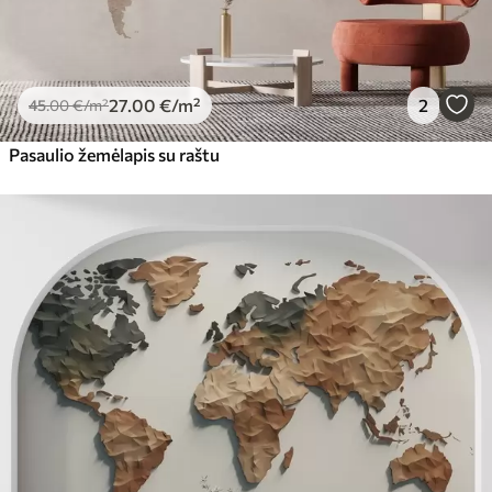
27
.00
€
/m²
2
45
.00
€
/m²
Pasaulio žemėlapis su raštu