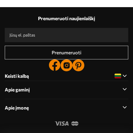
Prenumeruoti naujienlaiškį
Prenumeruoti
Keisti kalbą
Apie gaminį
Apie įmonę