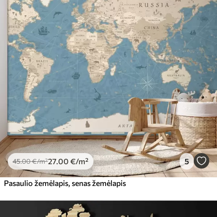
27
.00
€
/m²
5
45
.00
€
/m²
Pasaulio žemėlapis, senas žemėlapis